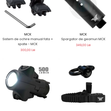
MCK
MCK
Sistem de ochire manual fata +
Spargator de geamuri MCK
spate - MCK
349,00 Lei
300,00 Lei