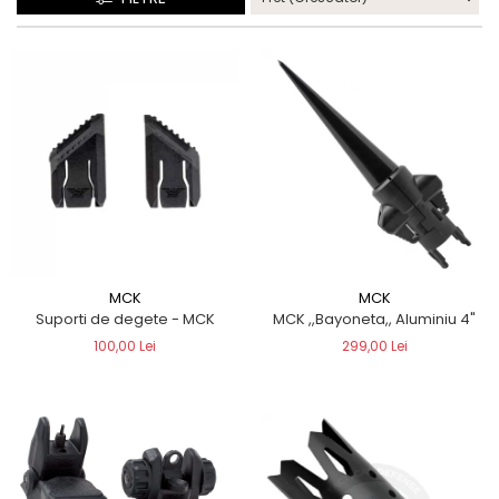
QMS
Fortele de Ordine Publica
Suport Cătușe
Toc Baston Telescopic
Toc Electroșoc
Toc Sprey cu Piper
Accesorii ORPAZ
Compatibile cu lanternă
Delta
T40
T40Pro
MCK
MCK
Suporti de degete - MCK
MCK ,,Bayoneta,, Aluminiu 4"
TOCURI IWB
100,00 Lei
299,00 Lei
Evo Active
Evo Pasive
M-Series