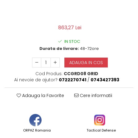
QMS
Fortele de Ordine Publica
Suport Cătușe
Toc Baston Telescopic
863,27 Lei
Toc Electroșoc
IN STOC
Toc Sprey cu Piper
Durata de livrare:
48-72ore
Accesorii ORPAZ
Compatibile cu lanternă
ADAUGA IN COS
Delta
Cod Produs:
CCGRD08 GRID
T40
Ai nevoie de ajutor?
0722270741
/
0743427393
T40Pro
TOCURI IWB
Adauga la Favorite
Cere informatii
Evo Active
Evo Pasive
M-Series
ORPAZ Romania
Tactical Defense