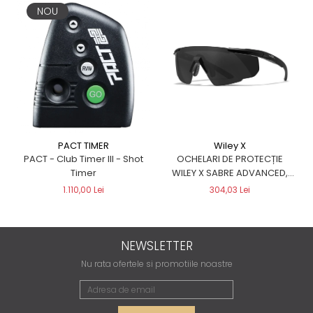
NOU
Wiley X
PACT TIMER
OCHELARI DE PROTECȚIE
PACT - Club Timer III - Shot
WILEY X SABRE ADVANCED,
Timer
NEGRI
304,03 Lei
1.110,00 Lei
NEWSLETTER
Nu rata ofertele si promotiile noastre