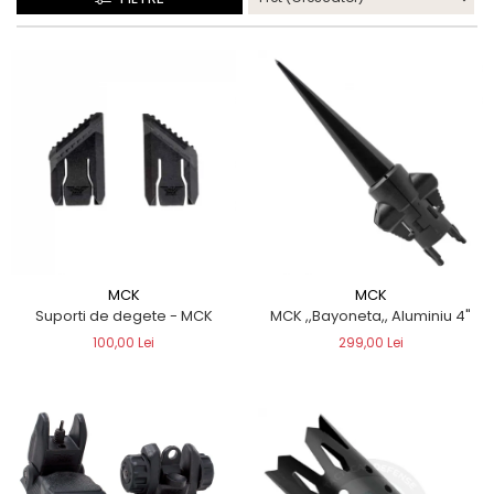
QMS
Fortele de Ordine Publica
Suport Cătușe
Toc Baston Telescopic
Toc Electroșoc
Toc Sprey cu Piper
Accesorii ORPAZ
Compatibile cu lanternă
Delta
T40
T40Pro
MCK
MCK
Suporti de degete - MCK
MCK ,,Bayoneta,, Aluminiu 4"
TOCURI IWB
100,00 Lei
299,00 Lei
Evo Active
Evo Pasive
M-Series