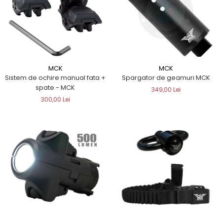
MCK
MCK
Sistem de ochire manual fata +
Spargator de geamuri MCK
spate - MCK
349,00 Lei
300,00 Lei