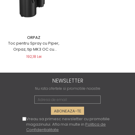
QMS
Fortele de Ordine Publica
Suport Cătușe
Toc Baston Telescopic
Toc Electroșoc
ORPAZ
Toc Sprey cu Piper
Toc pentru Spray cu Piper,
Accesorii ORPAZ
Orpaz, tip MK3 OC cu
atașament cu clemă
Compatibile cu lanternă
192,18 Lei
Delta
T40
T40Pro
NEWSLETTER
TOCURI IWB
Nu rata ofertele si promotiile noastre
Evo Active
Evo Pasive
M-Series
Vreau sa primesc newsletter cu promotiile
magazinului. Afla mai multe in
Politica de
Confidentialitate