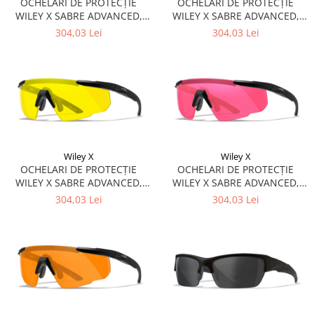
OCHELARI DE PROTECȚIE
OCHELARI DE PROTECȚIE
OMS
WILEY X SABRE ADVANCED,
WILEY X SABRE ADVANCED,
QMS
TRANSPARENȚI
NEGRI
304,03 Lei
304,03 Lei
Fortele de Ordine Publica
Suport Cătușe
Toc Baston Telescopic
Toc Electroșoc
Toc Sprey cu Piper
Accesorii ORPAZ
Wiley X
Wiley X
Compatibile cu lanternă
OCHELARI DE PROTECȚIE
OCHELARI DE PROTECȚIE
WILEY X SABRE ADVANCED,
WILEY X SABRE ADVANCED,
Delta
GALBENI
ROȘU-PORTOCALIU
304,03 Lei
304,03 Lei
T40
T40Pro
TOCURI IWB
Evo Active
Evo Pasive
M-Series