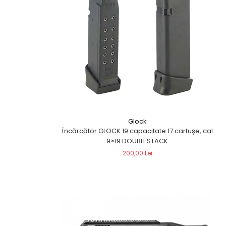
QMS
Fortele de Ordine Publica
Suport Cătușe
Toc Baston Telescopic
Toc Electroșoc
Toc Sprey cu Piper
Accesorii ORPAZ
Compatibile cu lanternă
Delta
T40
Glock
Încărcător GLOCK 19 capacitate 17 cartușe, cal
T40Pro
9×19 DOUBLESTACK
TOCURI IWB
200,00 Lei
Evo Active
Evo Pasive
M-Series