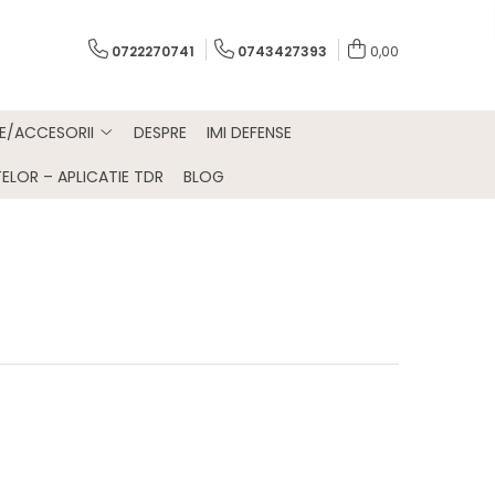
0722270741
0743427393
0,00
E/ACCESORII
DESPRE
IMI DEFENSE
ELOR – APLICATIE TDR
BLOG