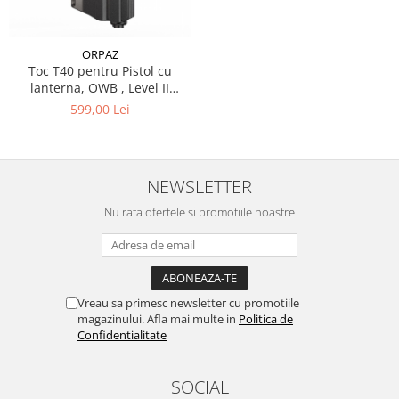
OMS
QMS
ORPAZ
Fortele de Ordine Publica
Toc T40 pentru Pistol cu
Suport Cătușe
lanterna, OWB , Level II
Retention - ORPAZ
Toc Baston Telescopic
599,00 Lei
Toc Electroșoc
Toc Sprey cu Piper
Accesorii ORPAZ
NEWSLETTER
Compatibile cu lanternă
Nu rata ofertele si promotiile noastre
Delta
T40
T40Pro
TOCURI IWB
Vreau sa primesc newsletter cu promotiile
magazinului. Afla mai multe in
Politica de
Evo Active
Confidentialitate
Evo Pasive
M-Series
SOCIAL