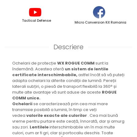
Tactical Defense
Micro Conversion Kit Romania
Descriere
Ochelarii de protecție
WX ROGUE COMM
sunt la
îndemână. Acestea oferă
un sistem de lentile
certificate interschimbabile,
astfel încât să vă puteți
adapta ochelarii la diferite condiții de lumină. Pereții
laterali subțiri, o piesă de transport flexibilă la 360° și
multe alte avantaje vă sunt aduse de aceste
ROGUE
COMM unice.
Ochelarii
se caracterizează prin cea mai mare
transmisie posibilă a luminii, în timp ce veți
vedea
valorile exacte ale culorilor
. Cea mai bună
vreme pentru purtare este ceață, înnorată, dar și amurg
sau zori.
Lentilele
interschimbabile vin în mai multe
culori, cum ar fi gri, clar și portocaliu deschis. Toate