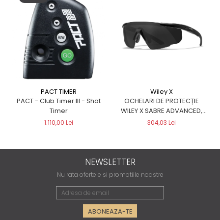
Wiley X
PACT TIMER
OCHELARI DE PROTECȚIE
PACT - Club Timer III - Shot
WILEY X SABRE ADVANCED,
Timer
NEGRI
304,03 Lei
1.110,00 Lei
NEWSLETTER
Nu rata ofertele si promotiile noastre