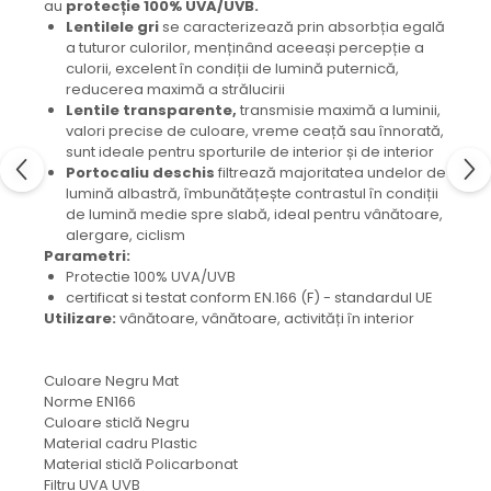
au
protecție 100% UVA/UVB.
Lentilele gri
se caracterizează prin absorbția egală
a tuturor culorilor, menținând aceeași percepție a
culorii, excelent în condiții de lumină puternică,
reducerea maximă a strălucirii
Lentile transparente,
transmisie maximă a luminii,
valori precise de culoare, vreme ceață sau înnorată,
sunt ideale pentru sporturile de interior și de interior
Portocaliu deschis
filtrează majoritatea undelor de
lumină albastră, îmbunătățește contrastul în condiții
de lumină medie spre slabă, ideal pentru vânătoare,
alergare, ciclism
Parametri:
Protectie 100% UVA/UVB
certificat si testat conform EN.166 (F) - standardul UE
Utilizare:
vânătoare, vânătoare, activități în interior
Culoare Negru Mat
Norme EN166
Culoare sticlă Negru
Material cadru Plastic
Material sticlă Policarbonat
Filtru UVA UVB