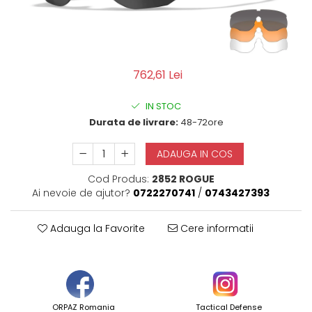
QMS
Fortele de Ordine Publica
Suport Cătușe
Toc Baston Telescopic
762,61 Lei
Toc Electroșoc
Toc Sprey cu Piper
IN STOC
Accesorii ORPAZ
Durata de livrare:
48-72ore
Compatibile cu lanternă
Delta
ADAUGA IN COS
T40
Cod Produs:
2852 ROGUE
T40Pro
Ai nevoie de ajutor?
0722270741
/
0743427393
TOCURI IWB
Evo Active
Adauga la Favorite
Cere informatii
Evo Pasive
M-Series
ORPAZ Romania
Tactical Defense