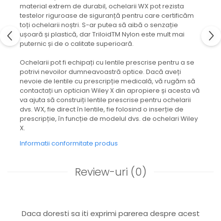
material extrem de durabil, ochelarii WX pot rezista
testelor riguroase de siguranță pentru care certificăm
toți ochelarii noștri. S-ar putea să aibă o senzație
ușoară și plastică, dar TriloidTM Nylon este mult mai
puternic și de o calitate superioară.
Ochelarii pot fi echipați cu lentile prescrise pentru a se
potrivi nevoilor dumneavoastră optice. Dacă aveți
nevoie de lentile cu prescripție medicală, vă rugăm să
contactați un optician Wiley X din apropiere și acesta vă
va ajuta să construiți lentile prescrise pentru ochelarii
dvs. WX, fie direct în lentile, fie folosind o inserție de
prescripție, în funcție de modelul dvs. de ochelari Wiley
X.
Informatii conformitate produs
Review-uri
(0)
Daca doresti sa iti exprimi parerea despre acest