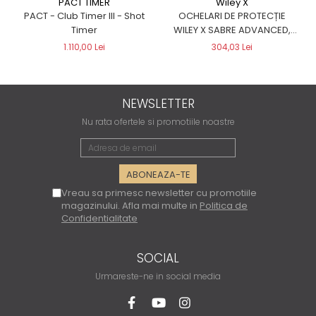
Wiley X
PACT TIMER
OCHELARI DE PROTECȚIE
PACT - Club Timer III - Shot
WILEY X SABRE ADVANCED,
Timer
NEGRI
304,03 Lei
1.110,00 Lei
NEWSLETTER
Nu rata ofertele si promotiile noastre
Vreau sa primesc newsletter cu promotiile
magazinului. Afla mai multe in
Politica de
Confidentialitate
SOCIAL
Urmareste-ne in social media