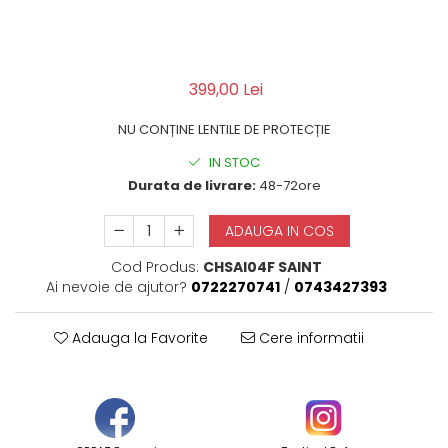
QMS
Fortele de Ordine Publica
Suport Cătușe
Toc Baston Telescopic
399,00 Lei
Toc Electroșoc
NU CONȚINE LENTILE DE PROTECȚIE
Toc Sprey cu Piper
Accesorii ORPAZ
IN STOC
Durata de livrare:
48-72ore
Compatibile cu lanternă
Delta
ADAUGA IN COS
T40
T40Pro
Cod Produs:
CHSAI04F SAINT
Ai nevoie de ajutor?
0722270741
/
0743427393
TOCURI IWB
Evo Active
Adauga la Favorite
Cere informatii
Evo Pasive
M-Series