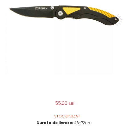
QMS
Fortele de Ordine Publica
Suport Cătușe
Toc Baston Telescopic
Toc Electroșoc
Toc Sprey cu Piper
Accesorii ORPAZ
Compatibile cu lanternă
Delta
T40
T40Pro
TOCURI IWB
Evo Active
Evo Pasive
55,00 Lei
M-Series
STOC EPUIZAT
Durata de livrare:
48-72ore