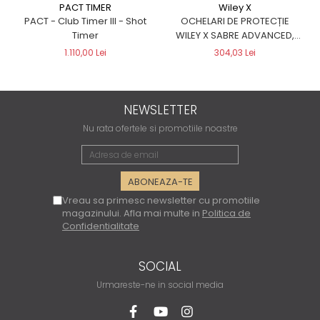
Wiley X
PACT TIMER
OCHELARI DE PROTECȚIE
PACT - Club Timer III - Shot
WILEY X SABRE ADVANCED,
Timer
NEGRI
304,03 Lei
1.110,00 Lei
NEWSLETTER
Nu rata ofertele si promotiile noastre
Vreau sa primesc newsletter cu promotiile
magazinului. Afla mai multe in
Politica de
Confidentialitate
SOCIAL
Urmareste-ne in social media