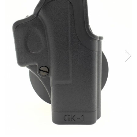
QMS
Fortele de Ordine Publica
Suport Cătușe
Toc Baston Telescopic
Toc Electroșoc
Toc Sprey cu Piper
Accesorii ORPAZ
Compatibile cu lanternă
Delta
T40
T40Pro
TOCURI IWB
Evo Active
Evo Pasive
M-Series