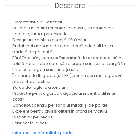
Descriere
Caracteristici și Beneficii:
Polimer de înaltă tehnologie folosit și in proiectele
spațiale, turnat prin injecție.
Design unic dintr-o bucată, fără nituri.
Purtat mai aproape de corp, decât orice alt toc cu
padelă de pe piață.
Fără îmbinări, ceea ce înseamnă de asemenea, că nu
există zone slabe care să se crape sau să se spargă în
timp ce alergați sau sunteți activ.
Înclinare de 15 grade (stil FBI) pentru cea mai agresivă
prezentare tactică.
Șurub de reglare a tensiunii.
Protecție pentru garda trăgaciului și pentru diferite
cătări.
Conceput pentru personalul militar și de poliție.
Excelent pentru civili și ofițeri în afara serviciului.
Disponibil pe negru.
Fabricat în Israel.
Informatii conformitate produs