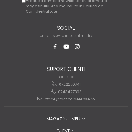
Vreau sa primesc newsletter cu promotiile
magazinului. Afla mai multe in
Politica de
Confidentialitate
SOCIAL
Urmareste-ne in social media
SUPORT CLIENTI
non-stop
0722270741
0743427393
office@tacticaldefense.ro
MAGAZINUL MEU
CLIENTI