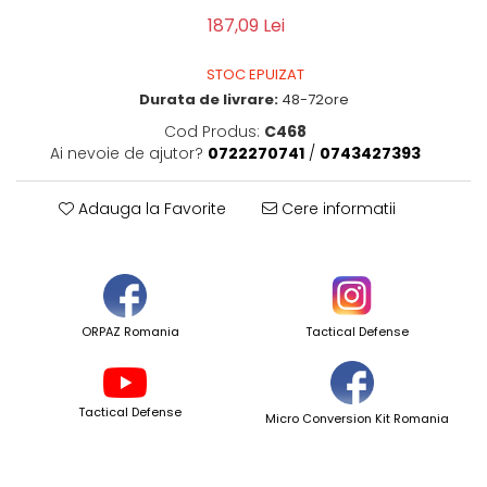
187,09 Lei
STOC EPUIZAT
Durata de livrare:
48-72ore
Cod Produs:
C468
Ai nevoie de ajutor?
0722270741
/
0743427393
Adauga la Favorite
Cere informatii
ORPAZ Romania
Tactical Defense
Tactical Defense
Micro Conversion Kit Romania