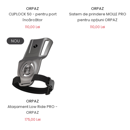
ORPAZ
ORPAZ
CLIPLOCK 50 - pentru port
Sistem de prindere MOLLE PRO
încărcător
pentru opțiuni ORPAZ
110,00 Lei
110,00 Lei
NOU
ORPAZ
Atașament Low Ride PRO -
ORPAZ
175,00 Lei