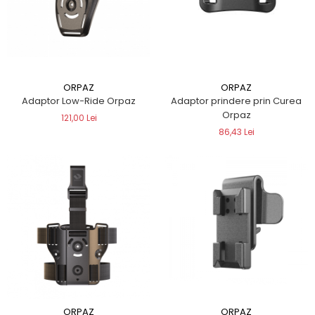
QMS
Fortele de Ordine Publica
Suport Cătușe
Toc Baston Telescopic
Toc Electroșoc
ORPAZ
ORPAZ
Toc Sprey cu Piper
Adaptor Low-Ride Orpaz
Adaptor prindere prin Curea
Accesorii ORPAZ
Orpaz
121,00 Lei
Compatibile cu lanternă
86,43 Lei
Delta
T40
T40Pro
TOCURI IWB
Evo Active
Evo Pasive
M-Series
ORPAZ
ORPAZ