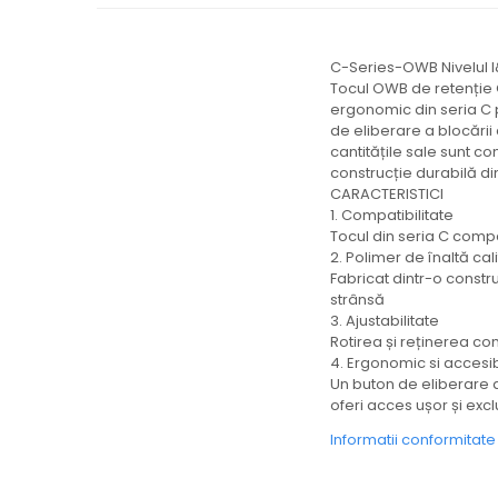
C-Series-OWB Nivelul I&
Tocul OWB de retenție Or
ergonomic din seria C 
de eliberare a blocării 
cantitățile sale sunt c
construcție durabilă din
CARACTERISTICI
1. Compatibilitate
Tocul din seria C comp
2. Polimer de înaltă cal
Fabricat dintr-o constr
strânsă
3. Ajustabilitate
Rotirea și reținerea co
4. Ergonomic si accesib
Un buton de eliberare a
oferi acces ușor și exc
Informatii conformitat