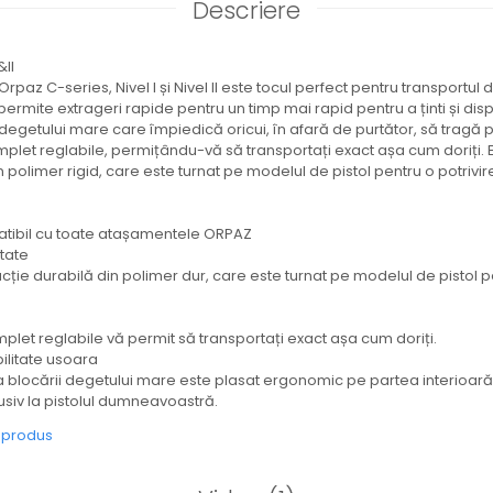
Descriere
II
paz C-series, Nivel I și Nivel II este tocul perfect pentru transportul de
permite extrageri rapide pentru un timp mai rapid pentru a ținti și 
degetului mare care împiedică oricui, în afară de purtător, să tragă pi
omplet reglabile, permițându-vă să transportați exact așa cum doriți. E
 polimer rigid, care este turnat pe modelul de pistol pentru o potrivir
atibil cu toate atașamentele ORPAZ
itate
ucție durabilă din polimer dur, care este turnat pe modelul de pistol p
mplet reglabile vă permit să transportați exact așa cum doriți.
ilitate usoara
 blocării degetului mare este plasat ergonomic pe partea interioară 
lusiv la pistolul dumneavoastră.
e produs