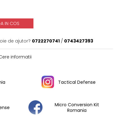
A IN COS
oie de ajutor?
0722270741
/
0743427393
ere informatii
ia
Tactical Defense
Micro Conversion Kit
fense
Romania