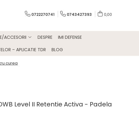
0722270741
0743427393
0,00
E/ACCESORII
DESPRE
IMI DEFENSE
ELOR – APLICATIE TDR
BLOG
tru curea
OWB Level II Retentie Activa - Padela