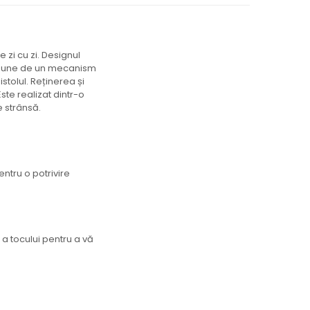
 zi cu zi. Designul
dispune de un mecanism
stolul. Reținerea și
ste realizat dintr-o
e strânsă.
entru o potrivire
a tocului pentru a vă