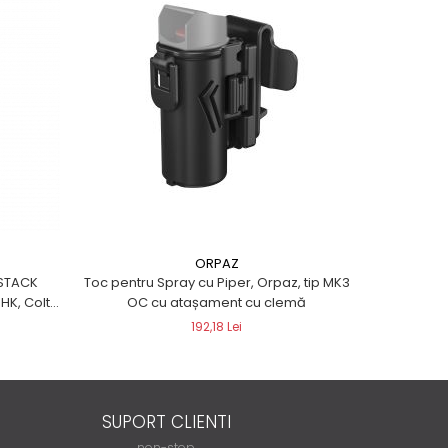
ORPAZ
ESTACK
Toc pentru Spray cu Piper, Orpaz, tip MK3
Ad
HK, Colt,
OC cu atașament cu clemă
Wesson,
192,18 Lei
SUPORT CLIENTI
non-stop