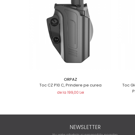
ORPAZ
Toc CZ P10 C, Prindere pe curea
Toc Glo
P
de la 199,00 Lei
NEWSLETTER
Nu rata ofertele si promotiile noastre