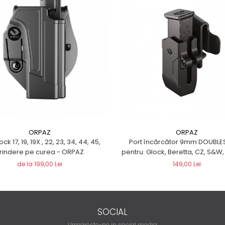
ORPAZ
ORPAZ
ck 17, 19, 19X , 22, 23, 34, 44, 45,
Port încărcător 9mm DOUBL
rindere pe curea - ORPAZ
pentru: Glock, Beretta, CZ, S&W, 
Sig Sauer, Walther, Smith & 
de la 199,00 Lei
149,00 Lei
CANIK
SOCIAL
Urmareste-ne in social media