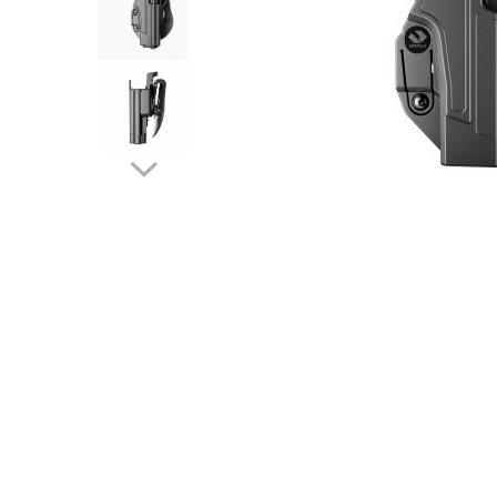
QMS
Fortele de Ordine Publica
Suport Cătușe
Toc Baston Telescopic
Toc Electroșoc
Toc Sprey cu Piper
Accesorii ORPAZ
Compatibile cu lanternă
Delta
T40
T40Pro
TOCURI IWB
Evo Active
Evo Pasive
M-Series