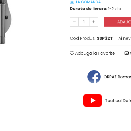
LA COMANDA
Durata de livrare:
1-2 zile
ADAUG
Cod Produs:
SSP32T
Ai nev
Adauga la Favorite
C
ORPAZ Roman
Tactical De