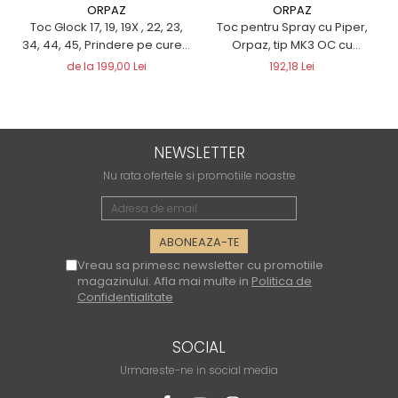
ORPAZ
ORPAZ
Toc Glock 17, 19, 19X , 22, 23,
Toc pentru Spray cu Piper,
34, 44, 45, Prindere pe curea
Orpaz, tip MK3 OC cu
- ORPAZ
atașament cu clemă
de la 199,00 Lei
192,18 Lei
NEWSLETTER
Nu rata ofertele si promotiile noastre
Vreau sa primesc newsletter cu promotiile
magazinului. Afla mai multe in
Politica de
Confidentialitate
SOCIAL
Urmareste-ne in social media