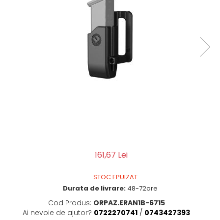
QMS
Fortele de Ordine Publica
Suport Cătușe
Toc Baston Telescopic
Toc Electroșoc
Toc Sprey cu Piper
Accesorii ORPAZ
Compatibile cu lanternă
Delta
T40
T40Pro
TOCURI IWB
161,67 Lei
Evo Active
Evo Pasive
STOC EPUIZAT
M-Series
Durata de livrare:
48-72ore
Cod Produs:
ORPAZ.ERAN1B-6715
Ai nevoie de ajutor?
0722270741
/
0743427393