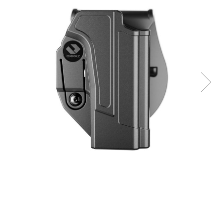
QMS
Fortele de Ordine Publica
Suport Cătușe
Toc Baston Telescopic
Toc Electroșoc
Toc Sprey cu Piper
Accesorii ORPAZ
Compatibile cu lanternă
Delta
T40
T40Pro
TOCURI IWB
Evo Active
Evo Pasive
M-Series