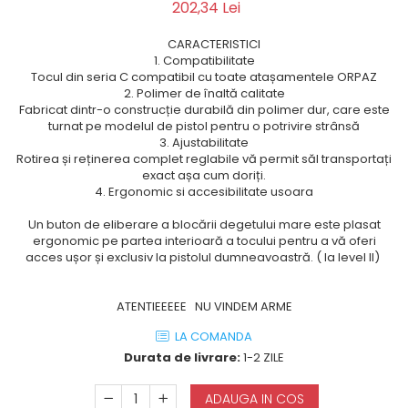
202,34 Lei
CARACTERISTICI
1. Compatibilitate
Tocul din seria C compatibil cu toate atașamentele ORPAZ
2. Polimer de înaltă calitate
Fabricat dintr-o construcție durabilă din polimer dur, care este
turnat pe modelul de pistol pentru o potrivire strânsă
3. Ajustabilitate
Rotirea și reținerea complet reglabile vă permit săl transportați
exact așa cum doriți.
4. Ergonomic si accesibilitate usoara
Un buton de eliberare a blocării degetului mare este plasat
ergonomic pe partea interioară a tocului pentru a vă oferi
acces ușor și exclusiv la pistolul dumneavoastră. ( la level II)
ATENTIEEEEE NU VINDEM ARME
LA COMANDA
Durata de livrare:
1-2 ZILE
ADAUGA IN COS