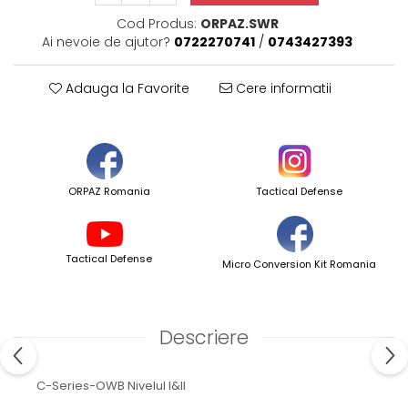
Cod Produs:
ORPAZ.SWR
Ai nevoie de ajutor?
0722270741
/
0743427393
Adauga la Favorite
Cere informatii
ORPAZ Romania
Tactical Defense
Tactical Defense
Micro Conversion Kit Romania
Descriere
C-Series-OWB Nivelul I&II