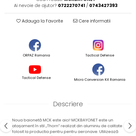
Ai nevoie de ajutor?
0722270741
/
0743427393
Adauga la Favorite
Cere informatii
ORPAZ Romania
Tactical Defense
Tactical Defense
Micro Conversion Kit Romania
Descriere
Noua baionetă MCK este aici! MCKBAYONET este un
atașament în stil „Thorn” realizat din aluminiu de calitate
folosit la productia pentru pentru aeronave. Utilizează