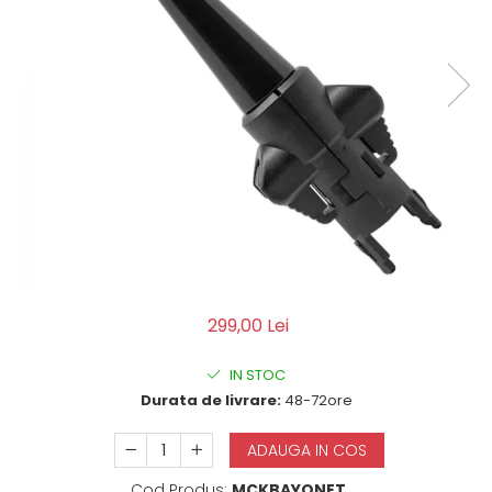
QMS
Fortele de Ordine Publica
Suport Cătușe
Toc Baston Telescopic
Toc Electroșoc
Toc Sprey cu Piper
Accesorii ORPAZ
Compatibile cu lanternă
Delta
T40
T40Pro
TOCURI IWB
299,00 Lei
Evo Active
Evo Pasive
IN STOC
Durata de livrare:
48-72ore
M-Series
ADAUGA IN COS
Cod Produs:
MCKBAYONET