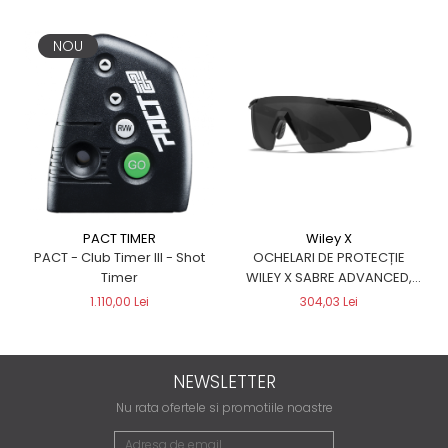
NOU
Wiley X
PACT TIMER
OCHELARI DE PROTECȚIE
PACT - Club Timer III - Shot
WILEY X SABRE ADVANCED,
Timer
NEGRI
304,03 Lei
1.110,00 Lei
NEWSLETTER
Nu rata ofertele si promotiile noastre