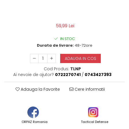
QMS
Fortele de Ordine Publica
Suport Cătușe
Toc Baston Telescopic
59,99 Lei
Toc Electroșoc
IN STOC
Toc Sprey cu Piper
Durata de livrare:
48-72ore
Accesorii ORPAZ
Compatibile cu lanternă
ADAUGA IN COS
Delta
Cod Produs:
TLNP
T40
Ai nevoie de ajutor?
0722270741
/
0743427393
T40Pro
TOCURI IWB
Adauga la Favorite
Cere informatii
Evo Active
Evo Pasive
M-Series
ORPAZ Romania
Tactical Defense