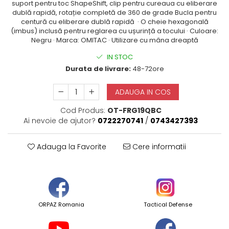
suport pentru toc ShapeShift, clip pentru cureaua cu eliberare
dublă rapidă, rotație completă de 360 ​​de grade Bucla pentru
centură cu eliberare dublă rapidă · O cheie hexagonală
(imbus) inclusă pentru reglarea cu ușurință a tocului · Culoare:
Negru · Marca: OMITAC · Utilizare cu mâna dreaptă
IN STOC
Durata de livrare:
48-72ore
ADAUGA IN COS
Cod Produs:
OT-FRG19QBC
Ai nevoie de ajutor?
0722270741
/
0743427393
Adauga la Favorite
Cere informatii
ORPAZ Romania
Tactical Defense