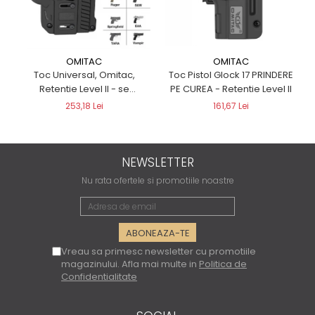
OMITAC
OMITAC
Toc Pistol Glock 17 PRINDERE
Toc Universal, Omitac,
PE CUREA - Retentie Level II
Retentie Level II - se
potriveste la peste 200
161,67 Lei
253,18 Lei
pistoale
NEWSLETTER
Nu rata ofertele si promotiile noastre
Vreau sa primesc newsletter cu promotiile
magazinului. Afla mai multe in
Politica de
Confidentialitate