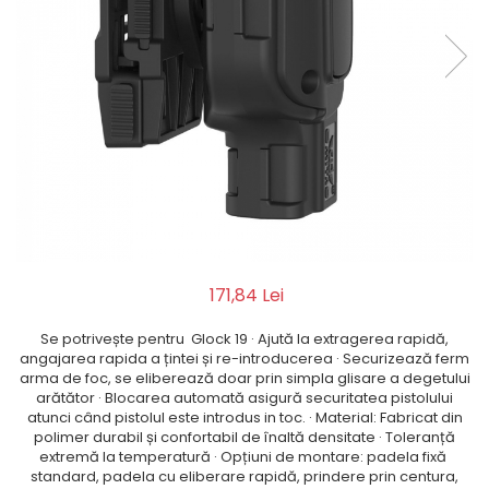
QMS
Fortele de Ordine Publica
Suport Cătușe
Toc Baston Telescopic
Toc Electroșoc
Toc Sprey cu Piper
Accesorii ORPAZ
Compatibile cu lanternă
Delta
T40
T40Pro
171,84 Lei
TOCURI IWB
Se potrivește pentru Glock 19 · Ajută la extragerea rapidă,
Evo Active
angajarea rapida a țintei și re-introducerea · Securizează ferm
Evo Pasive
arma de foc, se eliberează doar prin simpla glisare a degetului
arătător · Blocarea automată asigură securitatea pistolului
M-Series
atunci când pistolul este introdus in toc. · Material: Fabricat din
polimer durabil și confortabil de înaltă densitate · Toleranță
extremă la temperatură · Opțiuni de montare: padela fixă ​​
standard, padela cu eliberare rapidă, prindere prin centura,