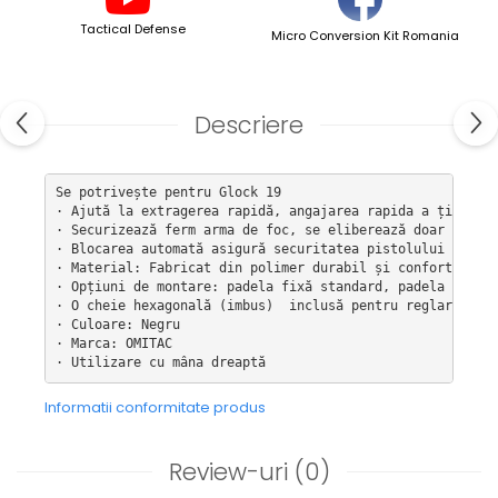
Tactical Defense
Micro Conversion Kit Romania
Descriere
Se potrivește pentru Glock 19

· Ajută la extragerea rapidă, angajarea rapida a țintei ș
· Securizează ferm arma de foc, se eliberează doar prin s
· Blocarea automată asigură securitatea pistolului atunci
· Material: Fabricat din polimer durabil și confortabil d
· Opțiuni de montare: padela fixă ​​standard, padela cu el
· O cheie hexagonală (imbus)  inclusă pentru reglarea cu 
· Culoare: Negru

· Marca: OMITAC

· Utilizare cu mâna dreaptă
Informatii conformitate produs
Review-uri
(0)