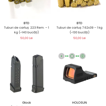
BTD
BTD
Tuburi de cartuș .223 Rem. – 1
Tuburi de cartuș 7.62x39 – 1 kg
kg (~140 bucăți)
(~130 bucăți)
50,00 Lei
50,00 Lei
Glock
HOLOSUN