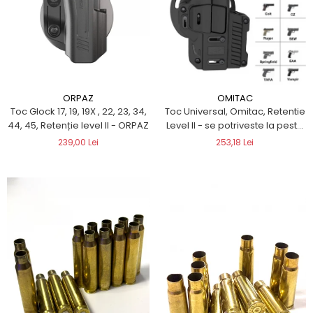
ORPAZ
OMITAC
Toc Glock 17, 19, 19X , 22, 23, 34,
Toc Universal, Omitac, Retentie
44, 45, Retenție level II - ORPAZ
Level II - se potriveste la peste
200 pistoale
239,00 Lei
253,18 Lei