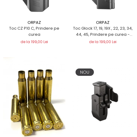
QMS
Fortele de Ordine Publica
Suport Cătușe
ORPAZ
ORPAZ
Toc Baston Telescopic
Toc CZ P10 C, Prindere pe
Toc Glock 17, 19, 19X , 22, 23, 34,
Toc Electroșoc
curea
44, 45, Prindere pe curea -
ORPAZ
Toc Sprey cu Piper
de la 199,00 Lei
de la 199,00 Lei
Accesorii ORPAZ
Compatibile cu lanternă
Delta
NOU
T40
T40Pro
TOCURI IWB
Evo Active
Evo Pasive
M-Series