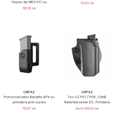
Orpaz, tip MK3 OC cu
121,00 Lei
atașament cu clemă
192,18 Lei
ORPAZ
ORPAZ
Port incarcator Beretta APX cu
Toc CZ P07 / P09 , OWB
prindere prin curea
Retenție Level 1/2 , Prindere
padelă
161,67 Lei
de la 199,00 Lei