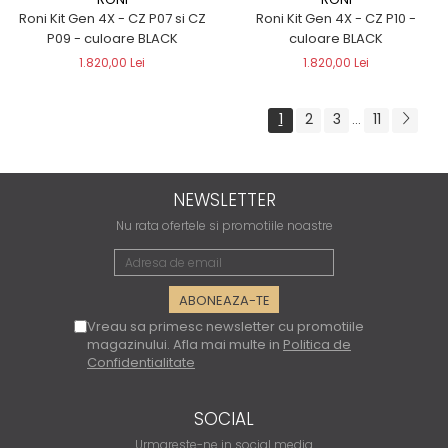
Roni Kit Gen 4X - CZ P07 si CZ
Roni Kit Gen 4X - CZ P10 -
P09 - culoare BLACK
culoare BLACK
1.820,00 Lei
1.820,00 Lei
1
2
3
11
...
NEWSLETTER
Nu rata ofertele si promotiile noastre
Vreau sa primesc newsletter cu promotiile
magazinului. Afla mai multe in
Politica de
Confidentialitate
SOCIAL
Urmareste-ne in social media