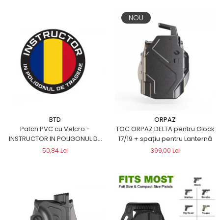
NOU
BTD
ORPAZ
Patch PVC cu Velcro -
TOC ORPAZ DELTA pentru Glock
INSTRUCTOR IN POLIGONUL DE
17/19 + spațiu pentru Lanternă
TRAGERE
50,84 Lei
399,00 Lei