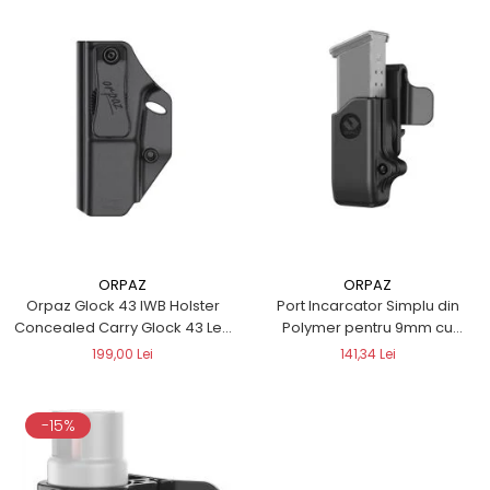
ORPAZ
ORPAZ
Orpaz Glock 43 IWB Holster
Port Incarcator Simplu din
Concealed Carry Glock 43 Left
Polymer pentru 9mm cu
Handed Holster (IWB Holster)
prindere de curea pe doua
199,00 Lei
141,34 Lei
marimi
-15%