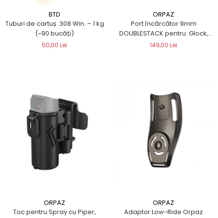
ORPAZ
BTD
Port încărcător 9mm
Tuburi de cartuș .308 Win. – 1 kg
DOUBLESTACK pentru: Glock,
(~90 bucăți)
Beretta, CZ, S&W, HK, Colt, Sig
149,00 Lei
50,00 Lei
Sauer, Walther, Smith &
Wesson, CANIK
ORPAZ
ORPAZ
Toc pentru Spray cu Piper,
Adaptor Low-Ride Orpaz