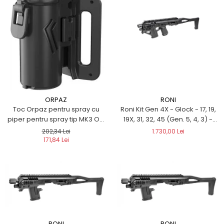
RONI
ORPAZ
Roni Kit Gen 4X - Glock - 17, 19,
Toc Orpaz pentru spray cu
19X, 31, 32, 45 (Gen. 5, 4, 3) -
piper pentru spray tip MK3 OC
culoare BLACK
cu atașament cu buclă de
1.730,00 Lei
202,34 Lei
curea
171,84 Lei
RONI
RONI