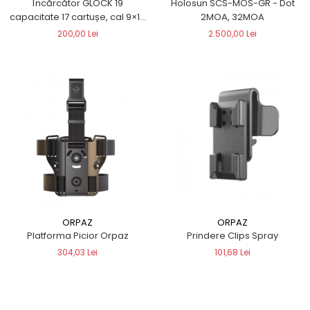
Încărcător GLOCK 19
Holosun SCS-MOS-GR - Dot
capacitate 17 cartușe, cal 9×19
2MOA, 32MOA
DOUBLESTACK
200,00 Lei
2.500,00 Lei
ORPAZ
ORPAZ
Platforma Picior Orpaz
Prindere Clips Spray
304,03 Lei
101,68 Lei