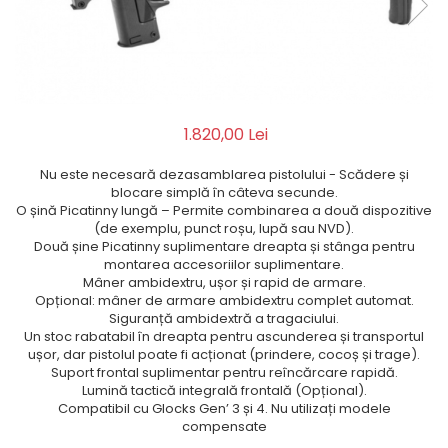
QMS
Fortele de Ordine Publica
Suport Cătușe
Toc Baston Telescopic
Toc Electroșoc
1.820,00 Lei
Toc Sprey cu Piper
Accesorii ORPAZ
Nu este necesară dezasamblarea pistolului - Scădere și
Compatibile cu lanternă
blocare simplă în câteva secunde.
O șină Picatinny lungă – Permite combinarea a două dispozitive
Delta
(de exemplu, punct roșu, lupă sau NVD).
T40
Două șine Picatinny suplimentare dreapta și stânga pentru
T40Pro
montarea accesoriilor suplimentare.
Mâner ambidextru, ușor și rapid de armare.
TOCURI IWB
Opțional: mâner de armare ambidextru complet automat.
Evo Active
Siguranță ambidextră a tragaciului.
Un stoc rabatabil în dreapta pentru ascunderea și transportul
Evo Pasive
ușor, dar pistolul poate fi acționat (prindere, cocoș și trage).
M-Series
Suport frontal suplimentar pentru reîncărcare rapidă.
Lumină tactică integrală frontală (Opțional).
Compatibil cu Glocks Gen’ 3 și 4. Nu utilizați modele
compensate