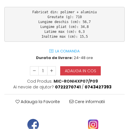
Fabricat din: polimer + aluminiu

Greutate (g): 710

Lungime deschis (cm): 56,7

Lungime pliat (cm): 34,8

Latime max (cm): 6,3

Inaltime max (cm): 15,5
LA COMANDA
Durata de livrare:
24-48 ore
ADAUGA IN COS
Cod Produs:
MIC-RONI4XP07/P09
Ai nevoie de ajutor?
0722270741
/
0743427393
Adauga la Favorite
Cere informatii