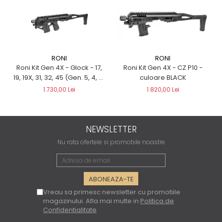
RONI
RONI
Roni Kit Gen 4X - Glock - 17,
Roni Kit Gen 4X - CZ P10 -
19, 19X, 31, 32, 45 (Gen. 5, 4, 3)
culoare BLACK
- culoare BLACK
1.730,00 Lei
1.820,00 Lei
NEWSLETTER
Nu rata ofertele si promotiile noastre
Vreau sa primesc newsletter cu promotiile
magazinului. Afla mai multe in
Politica de
Confidentialitate