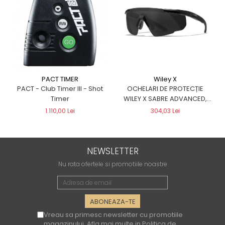
Wiley X
PACT TIMER
OCHELARI DE PROTECȚIE
PACT - Club Timer III - Shot
WILEY X SABRE ADVANCED,
Timer
NEGRI
304,03 Lei
1.110,00 Lei
NEWSLETTER
Nu rata ofertele si promotiile noastre
Vreau sa primesc newsletter cu promotiile
magazinului. Afla mai multe in
Politica de