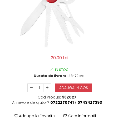
QMS
Fortele de Ordine Publica
Suport Cătușe
Toc Baston Telescopic
Toc Electroșoc
Toc Sprey cu Piper
Accesorii ORPAZ
Compatibile cu lanternă
Delta
20,00 Lei
T40
T40Pro
IN STOC
Durata de livrare:
48-72ore
TOCURI IWB
Evo Active
ADAUGA IN COS
Evo Pasive
M-Series
Cod Produs:
98Z027
Ai nevoie de ajutor?
0722270741
/
0743427393
Adauga la Favorite
Cere informatii