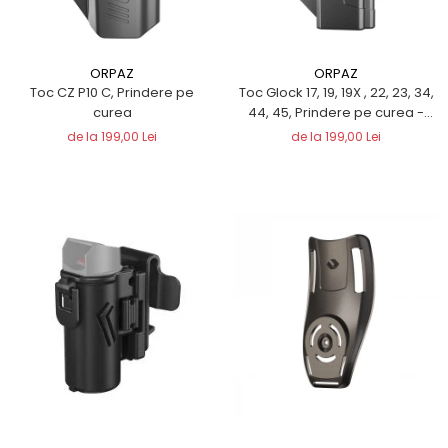
QMS
Fortele de Ordine Publica
Suport Cătușe
ORPAZ
ORPAZ
Toc Baston Telescopic
Toc CZ P10 C, Prindere pe
Toc Glock 17, 19, 19X , 22, 23, 34,
Toc Electroșoc
curea
44, 45, Prindere pe curea -
ORPAZ
Toc Sprey cu Piper
de la 199,00 Lei
de la 199,00 Lei
Accesorii ORPAZ
Compatibile cu lanternă
Delta
T40
T40Pro
TOCURI IWB
Evo Active
Evo Pasive
M-Series