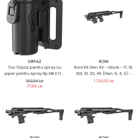
RONI
ORPAZ
Roni Kit Gen 4X - Glock - 17, 19,
Toc Orpaz pentru spray cu
19X, 31, 32, 45 (Gen. 5, 4, 3) -
piper pentru spray tip MK3 OC
culoare BLACK
cu atașament cu buclă de
1.730,00 Lei
202,34 Lei
curea
171,84 Lei
RONI
RONI