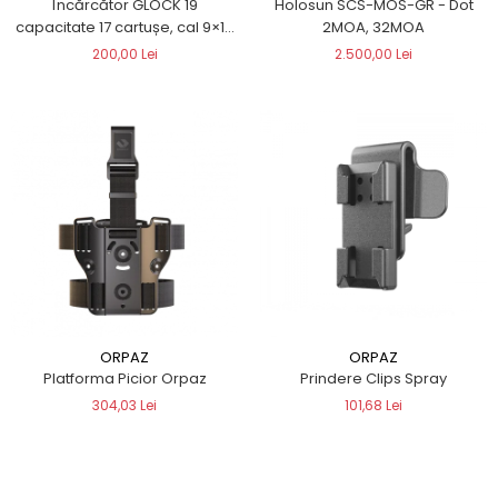
Încărcător GLOCK 19
Holosun SCS-MOS-GR - Dot
capacitate 17 cartușe, cal 9×19
2MOA, 32MOA
DOUBLESTACK
200,00 Lei
2.500,00 Lei
ORPAZ
ORPAZ
Platforma Picior Orpaz
Prindere Clips Spray
304,03 Lei
101,68 Lei