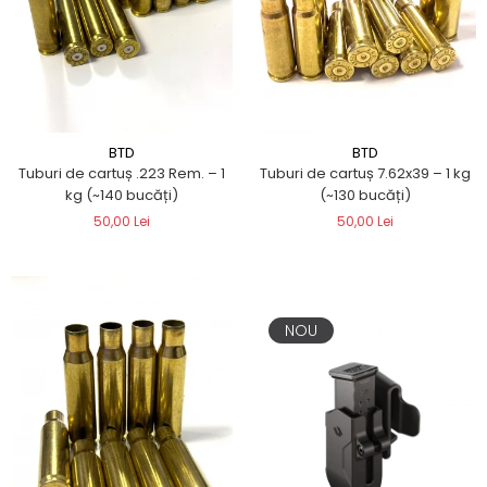
BTD
BTD
Tuburi de cartuș .223 Rem. – 1
Tuburi de cartuș 7.62x39 – 1 kg
kg (~140 bucăți)
(~130 bucăți)
50,00 Lei
50,00 Lei
NOU