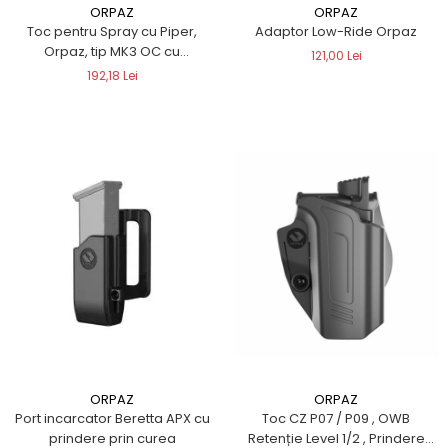
ORPAZ
ORPAZ
Toc pentru Spray cu Piper,
Adaptor Low-Ride Orpaz
Orpaz, tip MK3 OC cu
121,00 Lei
atașament cu clemă
192,18 Lei
ORPAZ
ORPAZ
Port incarcator Beretta APX cu
Toc CZ P07 / P09 , OWB
prindere prin curea
Retenție Level 1/2 , Prindere