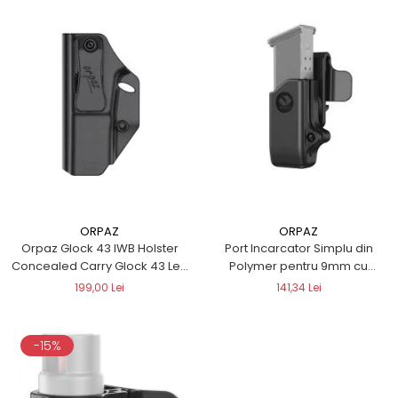
ORPAZ
ORPAZ
Orpaz Glock 43 IWB Holster
Port Incarcator Simplu din
Concealed Carry Glock 43 Left
Polymer pentru 9mm cu
Handed Holster (IWB Holster)
prindere de curea pe doua
199,00 Lei
141,34 Lei
marimi
-15%