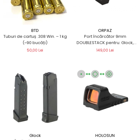
ORPAZ
BTD
Port încărcător 9mm
Tuburi de cartuș .308 Win. – 1 kg
DOUBLESTACK pentru: Glock,
(~90 bucăți)
Beretta, CZ, S&W, HK, Colt, Sig
149,00 Lei
50,00 Lei
Sauer, Walther, Smith &
Wesson, CANIK
Glock
HOLOSUN