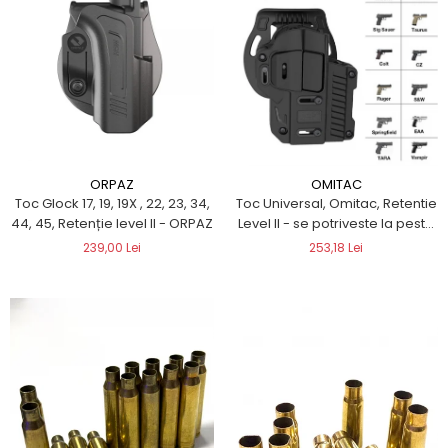
ORPAZ
OMITAC
Toc Glock 17, 19, 19X , 22, 23, 34,
Toc Universal, Omitac, Retentie
44, 45, Retenție level II - ORPAZ
Level II - se potriveste la peste
200 pistoale
239,00 Lei
253,18 Lei