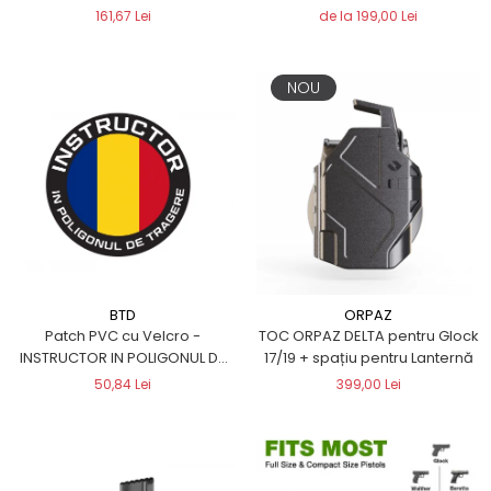
padelă
161,67 Lei
de la 199,00 Lei
NOU
BTD
ORPAZ
Patch PVC cu Velcro -
TOC ORPAZ DELTA pentru Glock
INSTRUCTOR IN POLIGONUL DE
17/19 + spațiu pentru Lanternă
TRAGERE
50,84 Lei
399,00 Lei