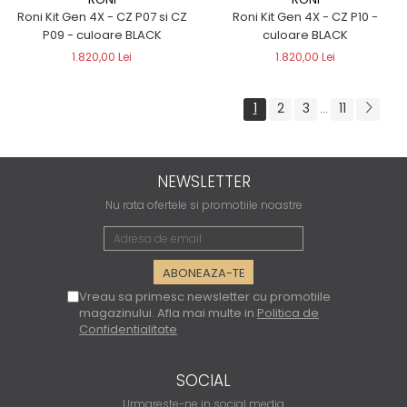
Roni Kit Gen 4X - CZ P07 si CZ
Roni Kit Gen 4X - CZ P10 -
P09 - culoare BLACK
culoare BLACK
1.820,00 Lei
1.820,00 Lei
1
2
3
11
...
NEWSLETTER
Nu rata ofertele si promotiile noastre
Vreau sa primesc newsletter cu promotiile
magazinului. Afla mai multe in
Politica de
Confidentialitate
SOCIAL
Urmareste-ne in social media