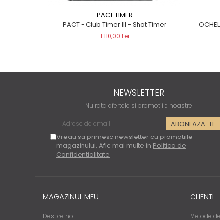
PACT TIMER
OCHELA
PACT - Club Timer III - Shot Timer
1.110,00 Lei
NEWSLETTER
Nu rata ofertele si promotiile noastre
Vreau sa primesc newsletter cu promotiile
magazinului. Afla mai multe in
Politica de
Confidentialitate
MAGAZINUL MEU
CLIENTI
Despre noi
Metode de