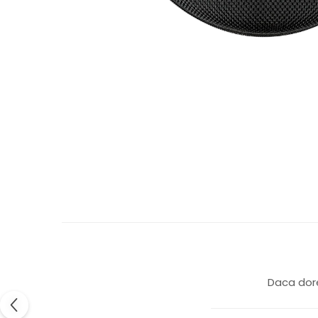
QMS
Fortele de Ordine Publica
Suport Cătușe
Toc Baston Telescopic
Toc Electroșoc
Toc Sprey cu Piper
Accesorii ORPAZ
Compatibile cu lanternă
Delta
T40
T40Pro
TOCURI IWB
Evo Active
Evo Pasive
M-Series
Daca dore