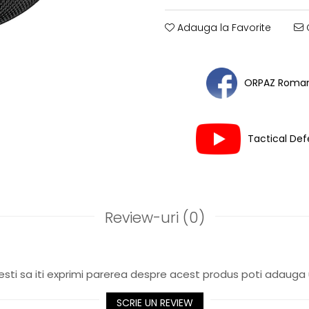
Adauga la Favorite
C
ORPAZ Roman
Tactical De
Review-uri
(0)
sti sa iti exprimi parerea despre acest produs poti adauga 
SCRIE UN REVIEW