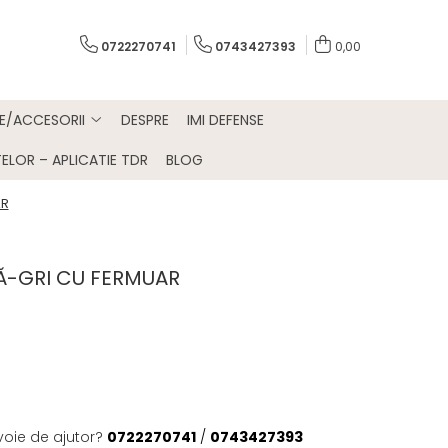
0722270741
0743427393
0,00
E/ACCESORII
DESPRE
IMI DEFENSE
ELOR – APLICATIE TDR
BLOG
AR
Ă-GRI CU FERMUAR
voie de ajutor?
0722270741
/
0743427393