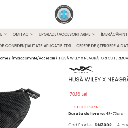
E
OMITAC
UPGRADE/ACCESORII ARME
ÎMBRĂCĂMINT
DE CONFIDENȚIALITATE APLICATIE TDR
CERERE DE ȘTERGERE A DAT
HUSĂ WILEY X NEAGRĂ-GRI CU FERMU
ome /
Îmbrăcăminte/Accesorii /
HUSĂ WILEY X NEAGR
70,16 Lei
STOC EPUIZAT
Durata de livrare:
48-72ore
Cod Produs:
DN3002
Ai ne