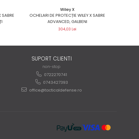
Wiley X
X SABRE
OCHELARI DE PROTECȚIE WILEY X SABRE
OCHELARI
ȚI
ADVANCED, GALBENI
ADVA
304,03 Lei
SUPORT CLIENTI
non-stop
0722270741
0743427393
office@tacticaldefense.ro