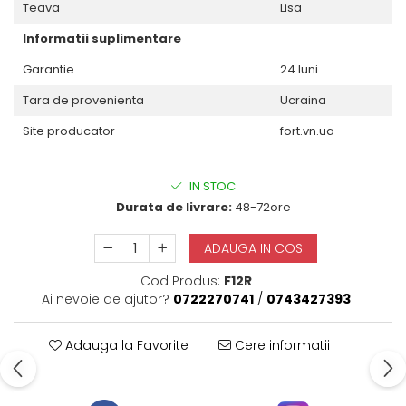
Teava
Lisa
Informatii suplimentare
Garantie
24 luni
Tara de provenienta
Ucraina
Site producator
fort.vn.ua
IN STOC
Durata de livrare:
48-72ore
ADAUGA IN COS
Cod Produs:
F12R
Ai nevoie de ajutor?
0722270741
/
0743427393
Adauga la Favorite
Cere informatii