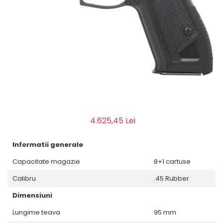
QMS
Fortele de Ordine Publica
Suport Cătușe
Toc Baston Telescopic
Toc Electroșoc
Toc Sprey cu Piper
Accesorii ORPAZ
Compatibile cu lanternă
Delta
T40
4.625,45 Lei
T40Pro
TOCURI IWB
Informatii generale
Evo Active
Capacitate magazie
8+1 cartuse
Evo Pasive
Calibru
.45 Rubber
M-Series
Dimensiuni
Lungime teava
95 mm