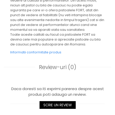
vedere al calitatii si performantelor. Din acest motiv,
niciun alt pistol cu bila de cauciuc nu poate egala
siguranta pe care vi-o ofera pistoalele FORT, atat din
punct de vedere al fiabilitatii (nu veti intampina blocaje
sau alte evenimente nedorite in timpul tragerii) cat si din
punct de vedere al performantelor atunci cand vine
momentul sa va aparati viata sau sanatatea.
Toate aceste calitati au facut ca pistoalele FORT sa
devina cele mai populare si apreciate pistoale cu bila
de cauciuc pentru autoaparare din Romania.
Informatii conformitate produs
Review-uri
(0)
Daca doresti sa iti exprimi parerea despre acest
produs poti adauga un review.
SCRIE UN REVIEW