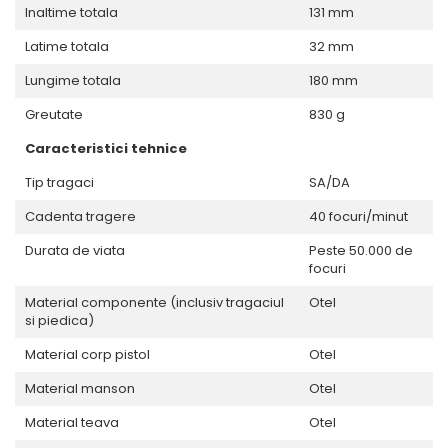
Inaltime totala
131 mm
Latime totala
32 mm
Lungime totala
180 mm
Greutate
830 g
Caracteristici tehnice
Tip tragaci
SA/DA
Cadenta tragere
40 focuri/minut
Durata de viata
Peste 50.000 de
focuri
Material componente (inclusiv tragaciul
Otel
si piedica)
Material corp pistol
Otel
Material manson
Otel
Material teava
Otel