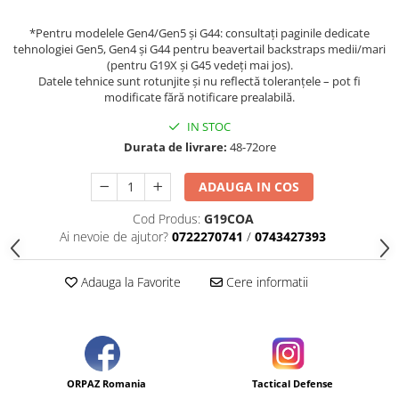
*Pentru modelele Gen4/Gen5 și G44: consultați paginile dedicate
tehnologiei Gen5, Gen4 și G44 pentru beavertail backstraps medii/mari
(pentru G19X și G45 vedeți mai jos).
Datele tehnice sunt rotunjite și nu reflectă toleranțele – pot fi
modificate fără notificare prealabilă.
IN STOC
Durata de livrare:
48-72ore
ADAUGA IN COS
Cod Produs:
G19COA
Ai nevoie de ajutor?
0722270741
/
0743427393
Adauga la Favorite
Cere informatii
ORPAZ Romania
Tactical Defense