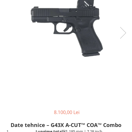
OMS
QMS
Fortele de Ordine Publica
Suport Cătușe
Toc Baston Telescopic
Toc Electroșoc
Toc Sprey cu Piper
Accesorii ORPAZ
Compatibile cu lanternă
Delta
T40
T40Pro
TOCURI IWB
Evo Active
8.100,00 Lei
Evo Pasive
Date tehnice – G43X A-CUT™ COA™ Combo
M-Series
Lungime totală
*: 185 mm | 7,28 inch