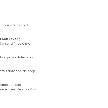
 Adaptează-ți rapid
Lock Lever
și
 chiar și în cele mai
ă și posibilitatea de a
mentul aproape de corp
actice sau alte
re extrem de stabilă și