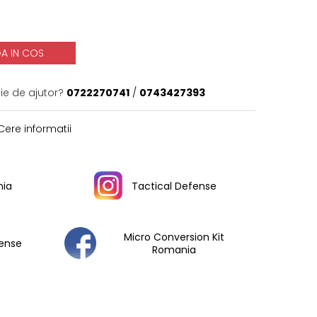
A IN COS
ie de ajutor?
0722270741
/
0743427393
ere informatii
ia
Tactical Defense
Micro Conversion Kit
fense
Romania