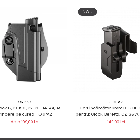
NOU
ORPAZ
ORPAZ
ck 17, 19, 19X , 22, 23, 34, 44, 45,
Port încărcător 9mm DOUBL
rindere pe curea - ORPAZ
pentru: Glock, Beretta, CZ, S&W, 
Sig Sauer, Walther, Smith & 
de la 199,00 Lei
149,00 Lei
CANIK