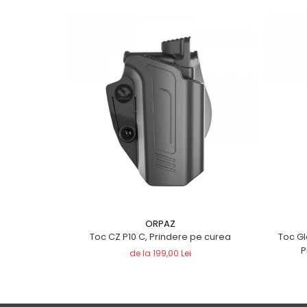
ORPAZ
Toc CZ P10 C, Prindere pe curea
Toc Glo
P
de la 199,00 Lei