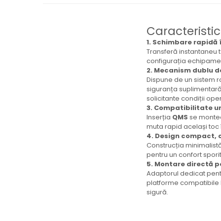
Caracteristic
1. Schimbare rapidă 
Transferă instantaneu t
configurația echipament
2. Mecanism dublu d
Dispune de un sistem r
siguranța suplimentar
solicitante condiții ope
3. Compatibilitate u
Inserția
QMS
se monteaz
muta rapid același toc î
4. Design compact, c
Construcția minimalis
pentru un confort spori
5. Montare directă p
Adaptorul dedicat pent
platforme compatibile M
sigură.