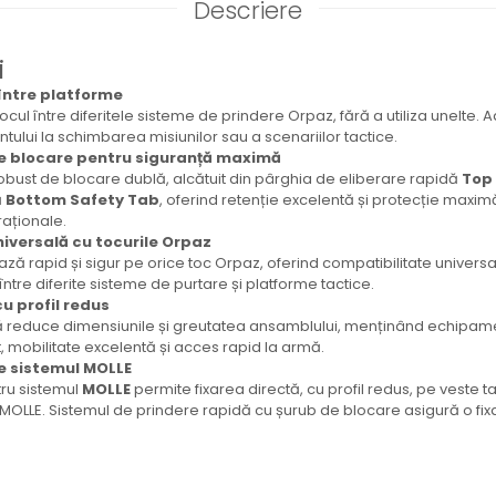
Descriere
i
între platforme
ocul între diferitele sisteme de prindere Orpaz, fără a utiliza unelte.
ului la schimbarea misiunilor sau a scenariilor tactice.
e blocare pentru siguranță maximă
obust de blocare dublă, alcătuit din pârghia de eliberare rapidă
Top 
ă
Bottom Safety Tab
, oferind retenție excelentă și protecție maximă
raționale.
niversală cu tocurile Orpaz
ă rapid și sigur pe orice toc Orpaz, oferind compatibilitate universal
ntre diferite sisteme de purtare și platforme tactice.
u profil redus
tă reduce dimensiunile și greutatea ansamblului, menținând echipa
t, mobilitate excelentă și acces rapid la armă.
e sistemul MOLLE
ru sistemul
MOLLE
permite fixarea directă, cu profil redus, pe veste t
OLLE. Sistemul de prindere rapidă cu șurub de blocare asigură o fixa