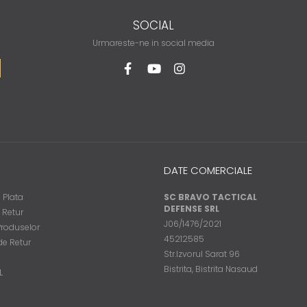
SOCIAL
Urmareste-ne in social media
DATE COMERCIALE
 Plata
SC BRAVO TACTICAL
DEFENSE SRL
e Retur
J06/1476/2021
Produselor
45212585
de Retur
Str.Izvorul Sarat 96
Bistrita, Bistrita Nasaud
L