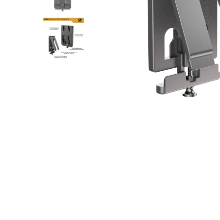
QMS
Fortele de Ordine Publica
Suport Cătușe
Toc Baston Telescopic
Toc Electroșoc
Toc Sprey cu Piper
Accesorii ORPAZ
Compatibile cu lanternă
Delta
T40
T40Pro
TOCURI IWB
Evo Active
Evo Pasive
M-Series