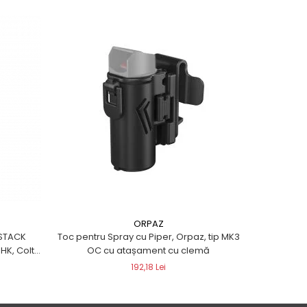
ORPAZ
ESTACK
Toc pentru Spray cu Piper, Orpaz, tip MK3
Ad
HK, Colt,
OC cu atașament cu clemă
Wesson,
192,18 Lei