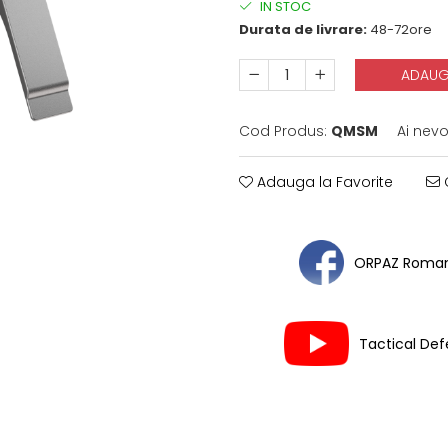
IN STOC
Durata de livrare:
48-72ore
ADAUG
Cod Produs:
QMSM
Ai nevo
Adauga la Favorite
C
ORPAZ Roman
Tactical De