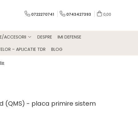
0722270741
0743427393
0,00
E/ACCESORII
DESPRE
IMI DEFENSE
ELOR – APLICATIE TDR
BLOG
lle
d (QMS) - placa primire sistem