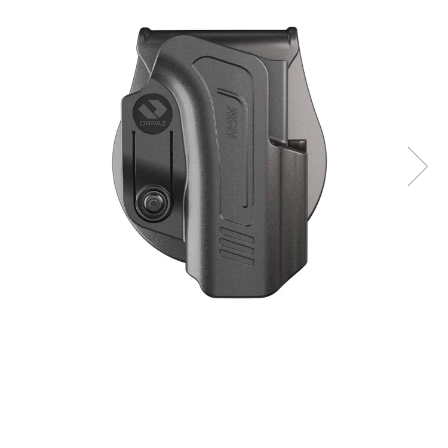
QMS
Fortele de Ordine Publica
Suport Cătușe
Toc Baston Telescopic
Toc Electroșoc
Toc Sprey cu Piper
Accesorii ORPAZ
Compatibile cu lanternă
Delta
T40
T40Pro
TOCURI IWB
Evo Active
Evo Pasive
M-Series