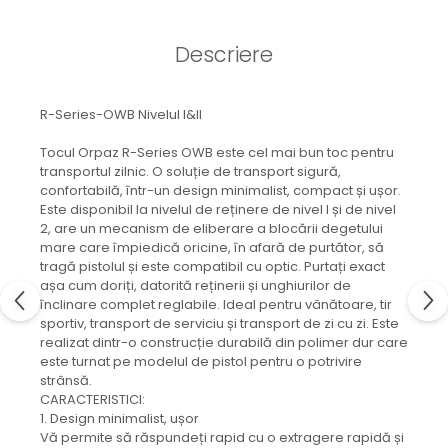
Descriere
R-Series-OWB Nivelul I&II
Tocul Orpaz R-Series OWB este cel mai bun toc pentru
transportul zilnic. O soluție de transport sigură,
confortabilă, într-un design minimalist, compact și ușor.
Este disponibil la nivelul de reținere de nivel I și de nivel
2, are un mecanism de eliberare a blocării degetului
mare care împiedică oricine, în afară de purtător, să
tragă pistolul și este compatibil cu optic. Purtați exact
așa cum doriți, datorită reținerii și unghiurilor de
înclinare complet reglabile. Ideal pentru vânătoare, tir
sportiv, transport de serviciu și transport de zi cu zi. Este
realizat dintr-o construcție durabilă din polimer dur care
este turnat pe modelul de pistol pentru o potrivire
strânsă.
CARACTERISTICI:
1. Design minimalist, ușor
Vă permite să răspundeți rapid cu o extragere rapidă și