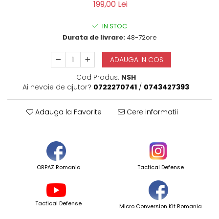
199,00 Lei
IN STOC
Durata de livrare:
48-72ore
ADAUGA IN COS
Cod Produs:
NSH
Ai nevoie de ajutor?
0722270741
/
0743427393
Adauga la Favorite
Cere informatii
ORPAZ Romania
Tactical Defense
Tactical Defense
Micro Conversion Kit Romania