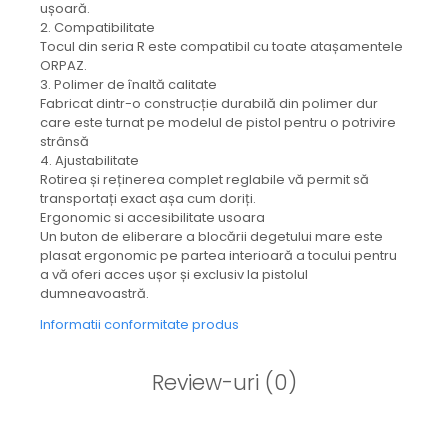
ușoară.
2. Compatibilitate
Tocul din seria R este compatibil cu toate atașamentele
ORPAZ.
3. Polimer de înaltă calitate
Fabricat dintr-o construcție durabilă din polimer dur
care este turnat pe modelul de pistol pentru o potrivire
strânsă
4. Ajustabilitate
Rotirea și reținerea complet reglabile vă permit să
transportați exact așa cum doriți.
Ergonomic si accesibilitate usoara
Un buton de eliberare a blocării degetului mare este
plasat ergonomic pe partea interioară a tocului pentru
a vă oferi acces ușor și exclusiv la pistolul
dumneavoastră.
Informatii conformitate produs
Review-uri
(0)