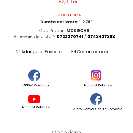
182,01 Lei
STOC EPUIZAT
Durata de livrare:
1-2 ZILE
Cod Produs:
MCKGCHB
Ai nevoie de ajutor?
0722270741
/
0743427393
Adauga la Favorite
Cere informatii
ORPAZ Romania
Tactical Defense
Tactical Defense
Micro Conversion Kit Romania
Descriere