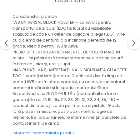
Caracteristici și detalii
IWB UNIVERSAL GLOCK HOLSTER – construit pentru
transportul de zi cu zi (EDC) și lucrul cu vizibilitate
scăzută de către un ofițer de aplicare a legii (LEO), vine
cu o clemă de centură la o inclinație perfectă de 12
grade, ideală pentru IWB și AIWB.
PROICTAT PENTRU ANTRENAMENTUL DE VOLUM MARE ÎN
minte – își păstrează forma și menține o poziție sigură
în timp ce , alergi, urci și lupti
MANIPULAȚI-VĂ ȘI ANTRENĂȚI-VĂ ÎN SIGURANȚĂ CU ACEST
TOC – vedeți și simțiți starea Glock-ului dvs. în timp ce
purtați IWB sau în afara corpului, cu acces la indicatorul
camerei încărcate și la spațiul martorului Glock.
Se potrivește cu GLOCK-UL TĂU (compatibil cu toate
generațiile de 17, 19, 19x, 22, 23, 25, 31, 32, 34, 35, 45) –
fabricat din același tip de polimer ca și pistolul Glock,
fără piese în mișcare, pasiv pozitiv tehnologie de
reținere, trei arcuri lamelare interne mențin punctele de
contact intern pe armă.
Informatii conformitate produs