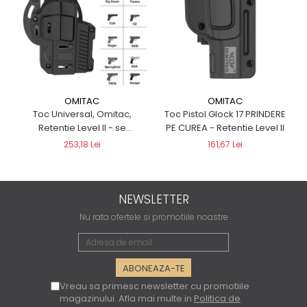
OMITAC
OMITAC
Toc Pistol Glock 17 PRINDERE
Toc Universal, Omitac,
PE CUREA - Retentie Level II
Retentie Level II - se
potriveste la peste 200
161,67 Lei
253,18 Lei
pistoale
NEWSLETTER
Nu rata ofertele si promotiile noastre
Vreau sa primesc newsletter cu promotiile
magazinului. Afla mai multe in
Politica de