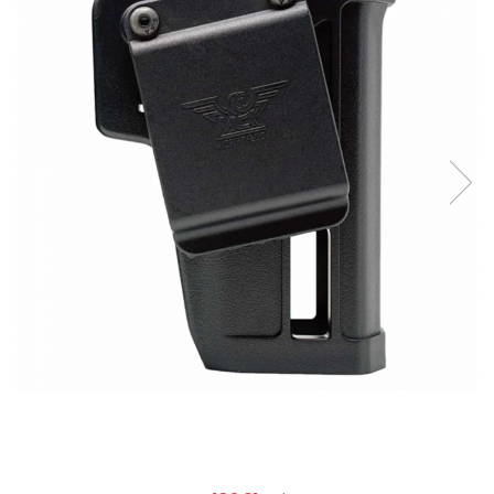
QMS
Fortele de Ordine Publica
Suport Cătușe
Toc Baston Telescopic
Toc Electroșoc
Toc Sprey cu Piper
Accesorii ORPAZ
Compatibile cu lanternă
Delta
T40
T40Pro
TOCURI IWB
Evo Active
Evo Pasive
M-Series