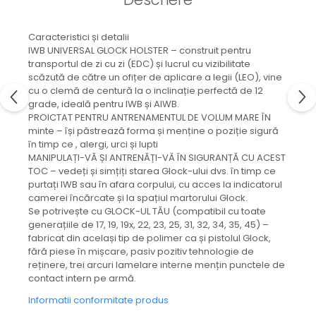
Caracteristici și detalii
IWB UNIVERSAL GLOCK HOLSTER – construit pentru
transportul de zi cu zi (EDC) și lucrul cu vizibilitate
scăzută de către un ofițer de aplicare a legii (LEO), vine
cu o clemă de centură la o inclinație perfectă de 12
grade, ideală pentru IWB și AIWB.
PROICTAT PENTRU ANTRENAMENTUL DE VOLUM MARE ÎN
minte – își păstrează forma și menține o poziție sigură
în timp ce , alergi, urci și lupti
MANIPULAȚI-VĂ ȘI ANTRENĂȚI-VĂ ÎN SIGURANȚĂ CU ACEST
TOC – vedeți și simțiți starea Glock-ului dvs. în timp ce
purtați IWB sau în afara corpului, cu acces la indicatorul
camerei încărcate și la spațiul martorului Glock.
Se potrivește cu GLOCK-UL TĂU (compatibil cu toate
generațiile de 17, 19, 19x, 22, 23, 25, 31, 32, 34, 35, 45) –
fabricat din același tip de polimer ca și pistolul Glock,
fără piese în mișcare, pasiv pozitiv tehnologie de
reținere, trei arcuri lamelare interne mențin punctele de
contact intern pe armă.
Informatii conformitate produs