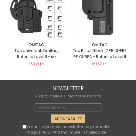
OMITAC
OMITAC
Toc Pistol Glock 17 PRINDERE
Toc Universal, Omitac,
PE CUREA - Retentie Level II
Retentie Level II - se
potriveste la peste 200
161,67 Lei
253,18 Lei
pistoale
NEWSLETTER
Nu rata ofertele si promotiile noastre
Vreau sa primesc newsletter cu promotiile
magazinului. Afla mai multe in
Politica de