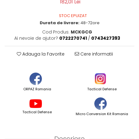
182,01 Lei
STOC EPUIZAT
Durata de livrare:
48-72ore
Cod Produs:
MCKGCG
Ai nevoie de ajutor?
0722270741
/
0743427393
Adauga la Favorite
Cere informatii
ORPAZ Romania
Tactical Defense
Tactical Defense
Micro Conversion Kit Romania
Descriere