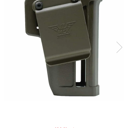
QMS
Fortele de Ordine Publica
Suport Cătușe
Toc Baston Telescopic
Toc Electroșoc
Toc Sprey cu Piper
Accesorii ORPAZ
Compatibile cu lanternă
Delta
T40
T40Pro
TOCURI IWB
Evo Active
Evo Pasive
M-Series