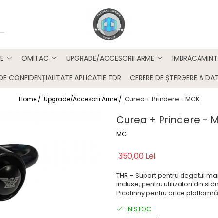
E
OMITAC
UPGRADE/ACCESORII ARME
ÎMBRĂCĂMINT
DE CONFIDENȚIALITATE APLICATIE TDR
CERERE DE ȘTERGERE A DAT
Curea + Prindere - MCK
Home /
Upgrade/Accesorii Arme /
Curea + Prindere - 
MC
350,00 Lei
THR – Suport pentru degetul mar
incluse, pentru utilizatori din s
Picatinny pentru orice platformă
IN STOC