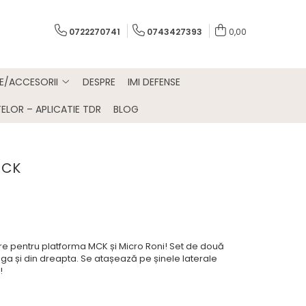
0722270741
0743427393
0,00
E/ACCESORII
DESPRE
IMI DEFENSE
ELOR – APLICATIE TDR
BLOG
MCK
e pentru platforma MCK și Micro Roni! Set de două
tânga și din dreapta. Se atașează pe șinele laterale
!