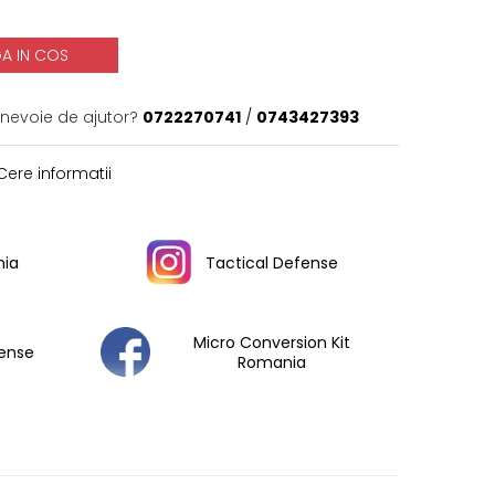
A IN COS
 nevoie de ajutor?
0722270741
/
0743427393
ere informatii
ia
Tactical Defense
Micro Conversion Kit
fense
Romania