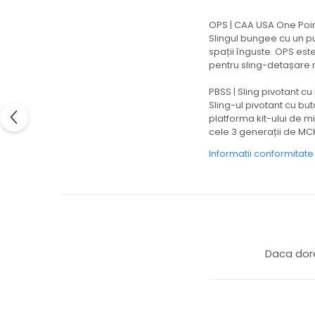
OPS | CAA USA One Poin
Slingul bungee cu un p
spații înguste. OPS est
pentru sling-detașare
PBSS | Sling pivotant cu
Sling-ul pivotant cu bu
platforma kit-ului de 
cele 3 generații de MC
Informatii conformitat
Daca dore