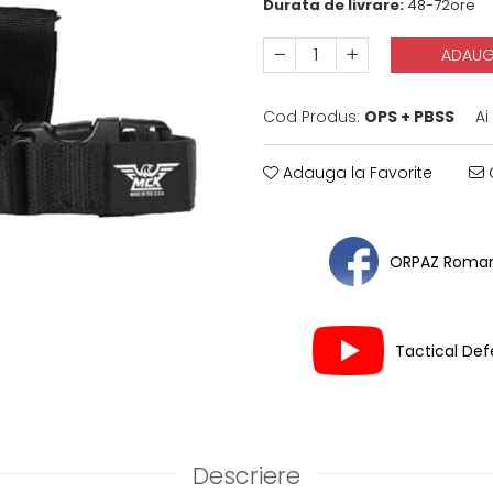
Durata de livrare:
48-72ore
ADAUG
Cod Produs:
OPS + PBSS
Ai
Adauga la Favorite
C
ORPAZ Roman
Tactical De
Descriere