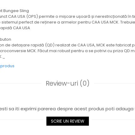
t Bungee Sling
unct CAA USA (OPS) permite o mișcare ușoară și nerestricționată în t
e sistemul perfect de reținere a armelor pentru CAA USA MCK. Trebuie u
 rapidă CAA USA
 buton
ton de detașare rapidă (QD) realizat de CAA USA, MCK este fabricat p
microconversie MCK. Făcut mai robust pentru a se potrivi cu priza QD 
K._
e produs
Review-uri
(0)
sti sa iti exprimi parerea despre acest produs poti adauga 
SCRIE UN REVIEW