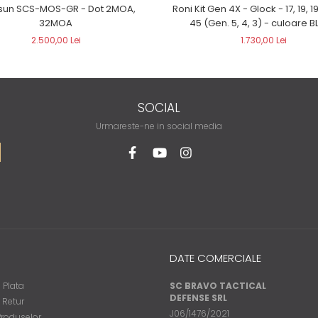
Roni Kit Gen 4X - Glock - 17, 19, 19
sun SCS-MOS-GR - Dot 2MOA,
45 (Gen. 5, 4, 3) - culo
32MOA
1.730,00 Lei
2.500,00 Lei
SOCIAL
Urmareste-ne in social media
DATE COMERCIALE
 Plata
SC BRAVO TACTICAL
DEFENSE SRL
e Retur
J06/1476/2021
Produselor