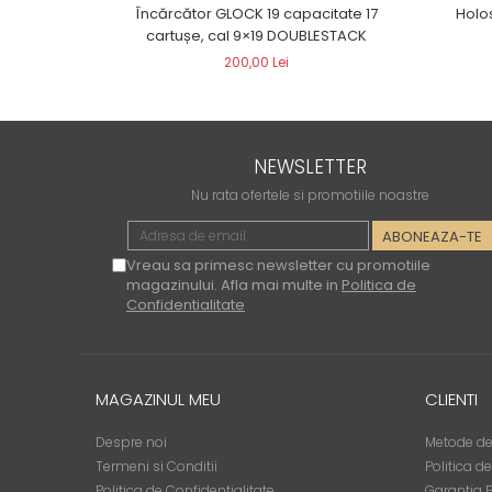
Încărcător GLOCK 19 capacitate 17
Holo
cartușe, cal 9×19 DOUBLESTACK
200,00 Lei
NEWSLETTER
Nu rata ofertele si promotiile noastre
Vreau sa primesc newsletter cu promotiile
magazinului. Afla mai multe in
Politica de
Confidentialitate
MAGAZINUL MEU
CLIENTI
Despre noi
Metode de
Termeni si Conditii
Politica d
Politica de Confidentialitate
Garantia 