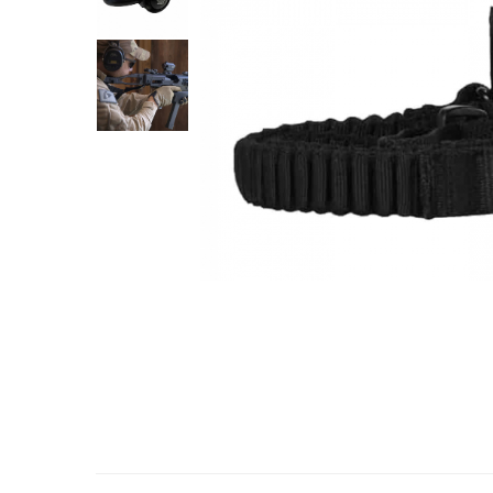
QMS
Fortele de Ordine Publica
Suport Cătușe
Toc Baston Telescopic
Toc Electroșoc
Toc Sprey cu Piper
Accesorii ORPAZ
Compatibile cu lanternă
Delta
T40
T40Pro
TOCURI IWB
Evo Active
Evo Pasive
M-Series