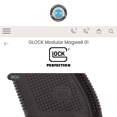
BTD
ORPAZ
ARMURERIE
ARME
OMITAC
Upgrade/Accesorii Arme
Îmbrăcăminte/Accesorii
TrainShot Pentru Poligon
Tocuri OWB
Seif Arme
CANIK
Glock
MCK
Ochelari Tactici
1
2
TrainShot Accesorii
C-Series
CZ
Beretta
Gen II
Accesorii
EZ
Accesorii
Balistici
GLOCK Modular Magwell 01
Patch-uri
Fort
Port Incarcator
R-Series
MICRO RONI & NANO RONI
Lentile interschimbabile
Tuburi
Glock
SIGMA
Accesorii
Accesorii Micro Roni
Nova Modul
T41
Kit Conversie Micro Roni
Rucsac
Port Incarcator
Accesorii de upgrade pentru arme
Tricouri
de foc
Port Incarcator Simplu
NOU
Șepci
COLIMATOARE / LUNETE
Port Incarcator Dublu
Port Incarcator Triplu
Lanterne
Atasamente
Încărcătoare
Atașamente
EVO
OMS