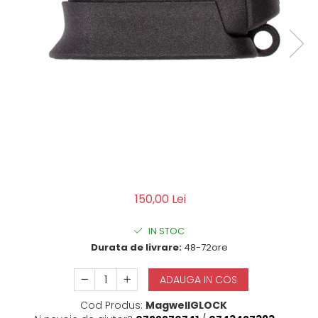
QMS
Fortele de Ordine Publica
Suport Cătușe
Toc Baston Telescopic
Toc Electroșoc
Toc Sprey cu Piper
Accesorii ORPAZ
Compatibile cu lanternă
Delta
T40
T40Pro
150,00 Lei
TOCURI IWB
Evo Active
IN STOC
Evo Pasive
Durata de livrare:
48-72ore
M-Series
ADAUGA IN COS
Cod Produs:
MagwellGLOCK