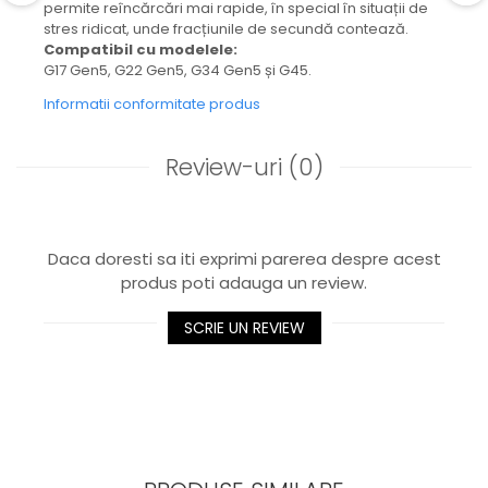
permite reîncărcări mai rapide, în special în situații de
stres ridicat, unde fracțiunile de secundă contează.
Compatibil cu modelele:
G17 Gen5, G22 Gen5, G34 Gen5 și G45.
Informatii conformitate produs
Review-uri
(0)
Daca doresti sa iti exprimi parerea despre acest
produs poti adauga un review.
SCRIE UN REVIEW