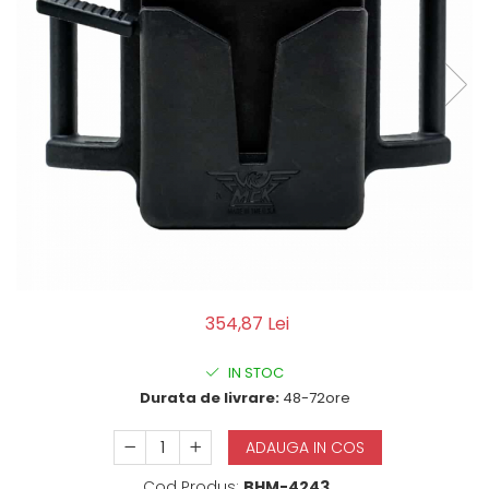
QMS
Fortele de Ordine Publica
Suport Cătușe
Toc Baston Telescopic
Toc Electroșoc
Toc Sprey cu Piper
Accesorii ORPAZ
Compatibile cu lanternă
Delta
T40
T40Pro
TOCURI IWB
354,87 Lei
Evo Active
Evo Pasive
IN STOC
Durata de livrare:
48-72ore
M-Series
ADAUGA IN COS
Cod Produs:
BHM-4243