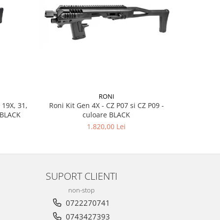
RONI
 19X, 31,
Roni Kit Gen 4X - CZ P07 si CZ P09 -
Roni Kit G
- culoare BLACK
culoare BLACK
1.820,00 Lei
SUPORT CLIENTI
non-stop
0722270741
0743427393