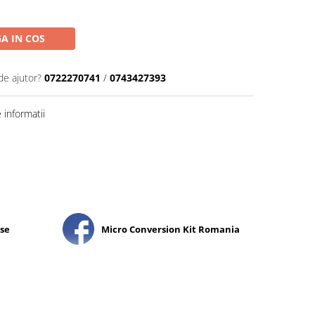
A IN COS
de ajutor?
0722270741
/
0743427393
informatii
nse
Micro Conversion Kit Romania