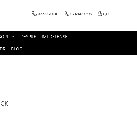
0722270741
0743427393
0,00
ORII
DESPRE
IMI DEFENSE
TDR
BLOG
MCK