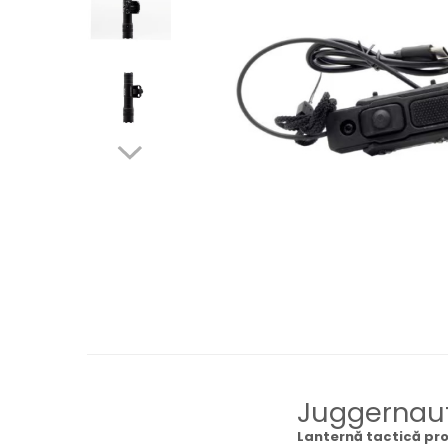
QMS
Fortele de Ordine Publica
Suport Cătușe
Toc Baston Telescopic
Toc Electroșoc
Toc Sprey cu Piper
Accesorii ORPAZ
Compatibile cu lanternă
Delta
T40
T40Pro
TOCURI IWB
Evo Active
Evo Pasive
M-Series
Juggernaut
Lanternă tactică pro