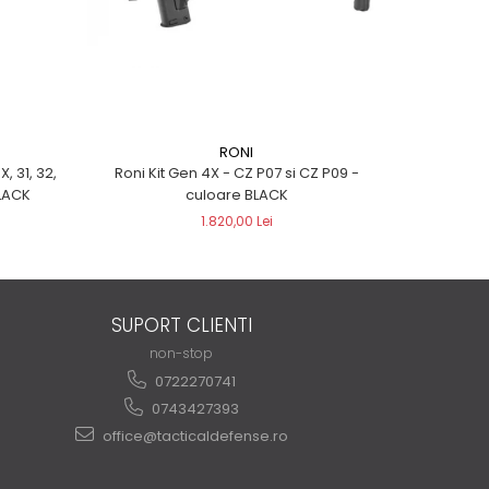
RONI
X, 31, 32,
Roni Kit Gen 4X - CZ P07 si CZ P09 -
Roni Kit G
are BLACK
culoare BLACK
1.820,00 Lei
SUPORT CLIENTI
non-stop
0722270741
0743427393
office@tacticaldefense.ro