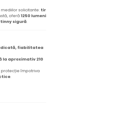
mediilor solicitante:
tir
ustă, oferă
1250 lumeni
tinny sigură
.
dicată, fiabilitatea
ă la aproximativ 210
, protecție împotriva
ctice
.