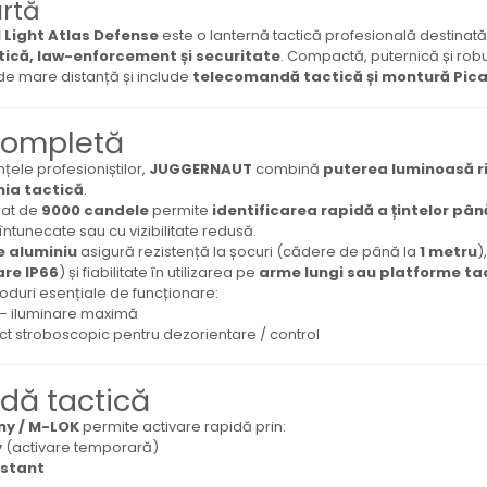
urtă
 Light Atlas Defense
este o lanternă tactică profesională destinată 
ctică, law-enforcement și securitate
. Compactă, puternică și rob
de mare distanță și include
telecomandă tactică și montură Pica
completă
ele profesioniștilor,
JUGGERNAUT
combină
puterea luminoasă ri
ia tactică
.
rat de
9000 candele
permite
identificarea rapidă a țintelor pân
i întunecate sau cu vizibilitate redusă.
de aluminiu
asigură rezistență la șocuri (cădere de până la
1 metru
)
are IP66
) și fiabilitate în utilizarea pe
arme lungi sau platforme ta
duri esențiale de funcționare:
– iluminare maximă
ct stroboscopic pentru dezorientare / control
dă tactică
ny / M-LOK
permite activare rapidă prin:
y
(activare temporară)
nstant