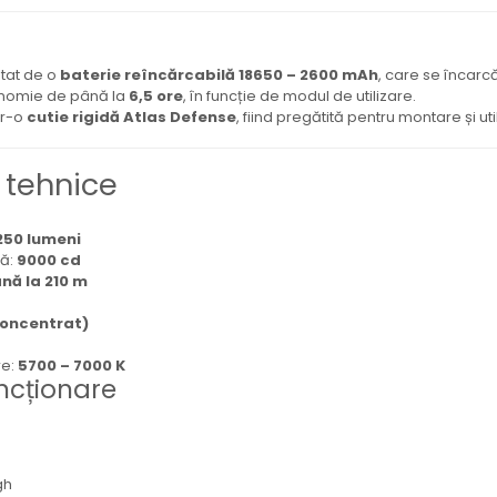
ntat de o
baterie reîncărcabilă 18650 – 2600 mAh
, care se încarcă
onomie de până la
6,5 ore
, în funcție de modul de utilizare.
tr-o
cutie rigidă Atlas Defense
, fiind pregătită pentru montare și ut
i tehnice
250 lumeni
să:
9000 cd
nă la 210 m
concentrat)
re:
5700 – 7000 K
ncționare
gh