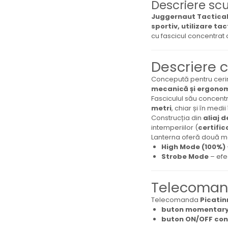
Descriere sc
Juggernaut Tactical
sportiv, utilizare ta
cu fascicul concentrat 
Descriere 
Concepută pentru cerinț
mecanică și ergonom
Fasciculul său concent
metri
, chiar și în medi
Construcția din
aliaj 
intemperiilor (
certific
Lanterna oferă două mo
High Mode (100%)
Strobe Mode
– efe
Telecoman
Telecomanda
Picatin
buton momentar
buton ON/OFF co