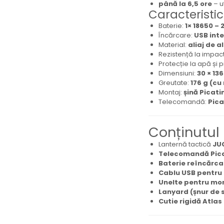
până la 6,5 ore
– u
Caracteristic
Baterie:
1× 18650 –
Încărcare:
USB int
Material:
aliaj de a
Rezistență la impac
Protecție la apă și p
Dimensiuni:
30 × 13
Greutate:
176 g (cu
Montaj:
șină Picati
Telecomandă:
Pica
Conținutul
Lanternă tactică
JU
Telecomandă Pica
Baterie reîncărca
Cablu USB pentru
Unelte pentru mo
Lanyard (șnur de 
Cutie rigidă Atla