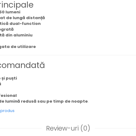
rincipale
250 lumeni
at de lungă distanță
ică dual-function
egrată
tă din aluminiu
gata de utilizare
recomandată
și puști
ă
esional
 de lumină redusă sau pe timp de noapte
.
e produs
Review-uri
(0)