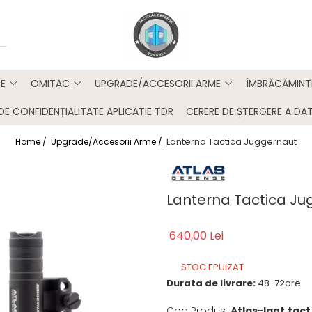
E
OMITAC
UPGRADE/ACCESORII ARME
ÎMBRĂCĂMINT
DE CONFIDENȚIALITATE APLICATIE TDR
CERERE DE ȘTERGERE A DAT
Lanterna Tactica Juggernaut
Home /
Upgrade/Accesorii Arme /
Lanterna Tactica Ju
640,00 Lei
STOC EPUIZAT
Durata de livrare:
48-72ore
Cod Produs:
Atlas-lant.tac