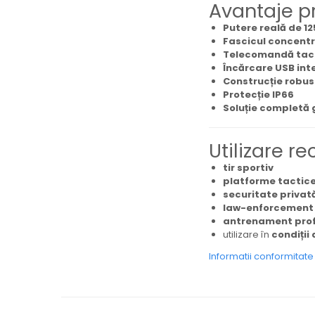
Avantaje p
Putere reală de 1
Fascicul concentr
Telecomandă tact
Încărcare USB int
Construcție robus
Protecție IP66
Soluție completă 
Utilizare 
tir sportiv
platforme tactice 
securitate privat
law-enforcement
antrenament prof
utilizare în
condiții
Informatii conformitat