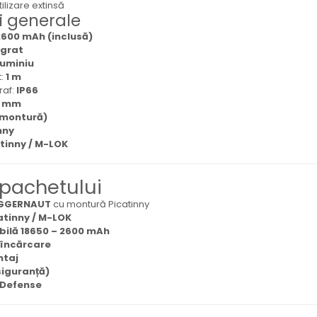
tilizare extinsă
i generale
 2600 mAh (inclusă)
egrat
luminiu
t:
1 m
raf:
IP66
6 mm
 montură)
nny
tinny / M-LOK
 pachetului
GGERNAUT
cu montură Picatinny
tinny / M-LOK
bilă 18650 – 2600 mAh
 încărcare
ntaj
siguranță)
s Defense