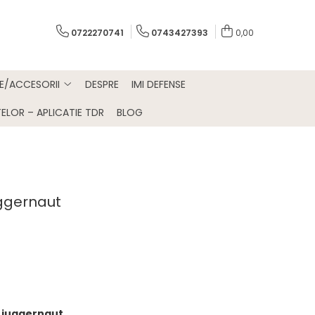
0722270741
0743427393
0,00
E/ACCESORII
DESPRE
IMI DEFENSE
ELOR – APLICATIE TDR
BLOG
ggernaut
t.juggernaut