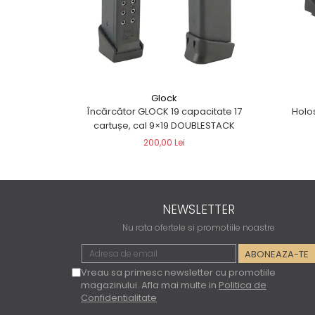
Glock
Încărcător GLOCK 19 capacitate 17
Holo
cartușe, cal 9×19 DOUBLESTACK
200,00 Lei
NEWSLETTER
Nu rata ofertele si promotiile noastre
Vreau sa primesc newsletter cu promotiile
magazinului. Afla mai multe in
Politica de
Confidentialitate