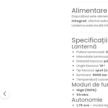
Alimentare
Dispozitivul este alime
integrat
, oferind aut
Lanterna este livrată în
Specificați
Lanternă
Putere luminoasă:
1
Intensitate luminoa
Distanță fascicul:
pâ
Unghi fascicul:
14°
Tip fascicul:
spot (
Iluminare:
9000 lux
Temperatură culoa
Moduri de fu
High (100%)
Strobe
Autonomie
1,75 ore
– modul Hi