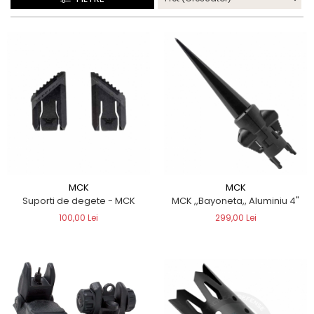
QMS
Fortele de Ordine Publica
Suport Cătușe
Toc Baston Telescopic
Toc Electroșoc
Toc Sprey cu Piper
Accesorii ORPAZ
Compatibile cu lanternă
Delta
T40
T40Pro
MCK
MCK
Suporti de degete - MCK
MCK ,,Bayoneta,, Aluminiu 4"
TOCURI IWB
100,00 Lei
299,00 Lei
Evo Active
Evo Pasive
M-Series