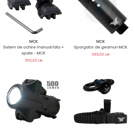
MCK
MCK
Sistem de ochire manual fata +
Spargator de geamuri MCK
spate - MCK
349,00 Lei
300,00 Lei