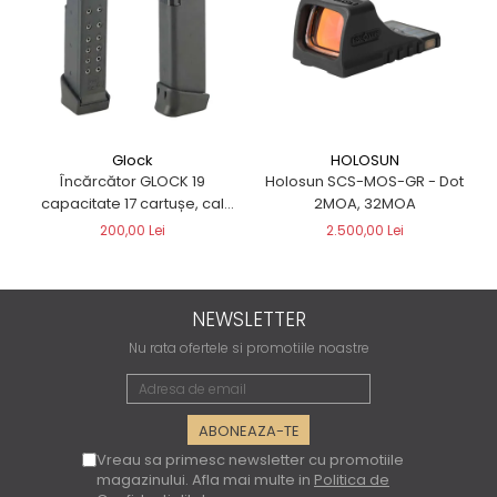
Glock
HOLOSUN
Încărcător GLOCK 19
Holosun SCS-MOS-GR - Dot
capacitate 17 cartușe, cal
2MOA, 32MOA
9×19 DOUBLESTACK
200,00 Lei
2.500,00 Lei
NEWSLETTER
Nu rata ofertele si promotiile noastre
Vreau sa primesc newsletter cu promotiile
magazinului. Afla mai multe in
Politica de