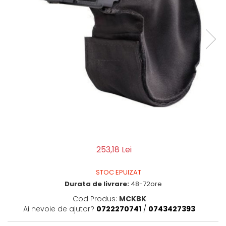
QMS
Fortele de Ordine Publica
Suport Cătușe
Toc Baston Telescopic
Toc Electroșoc
Toc Sprey cu Piper
Accesorii ORPAZ
Compatibile cu lanternă
Delta
T40
T40Pro
TOCURI IWB
253,18 Lei
Evo Active
Evo Pasive
STOC EPUIZAT
Durata de livrare:
48-72ore
M-Series
Cod Produs:
MCKBK
Ai nevoie de ajutor?
0722270741
/
0743427393